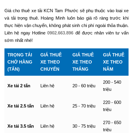
Giá cho thuê xe tải KCN Tam Phước sẽ phụ thuộc vào loại xe
và tải trọng thuê. Hoàng Minh luôn báo giá rõ ràng trước khi
thực hiện vận chuyển, không phát sinh chi phí ngoài thỏa thuận.
Liên hệ ngay Hotline
0902.663.896
để được nhân viên tư vấn
sớm nhất nhé!
TRỌNG TẢI
GIÁ THUÊ
GIÁ THUÊ
GIÁ THUÊ
CHỞ HÀNG
XE THEO
XE THEO
XE THEO
(TẤN)
CHUYẾN
THÁNG
NĂM
200 - 540
Xe tải 2 tấn
Liên hệ
20 - 60 triệu
triệu
220 - 600
Xe tải 2.5 tấn
Liên hệ
25 - 70 triệu
triệu
270 - 650
Xe tải 3.5 tấn
Liên hệ
30 - 75 triệu
triệu