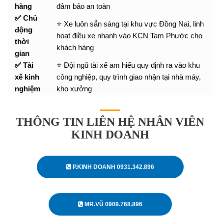
hàng
đảm bảo an toàn
✅ Chủ
⭐ Xe luôn sẵn sàng tại khu vực Đồng Nai, linh
động
hoạt điều xe nhanh vào KCN Tam Phước cho
thời
khách hàng
gian
✅ Tài
⭐ Đội ngũ tài xế am hiểu quy định ra vào khu
xế kinh
công nghiệp, quy trình giao nhận tại nhà máy,
nghiệm
kho xưởng
THÔNG TIN LIÊN HỆ NHÂN VIÊN
KINH DOANH
P.KINH DOANH 0931.342.896
MR.VŨ 0909.768.896