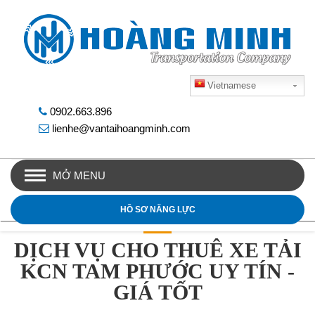
Vietnamese
0902.663.896
lienhe@vantaihoangminh.com
MỞ MENU
HỒ SƠ NĂNG LỰC
DỊCH VỤ CHO THUÊ XE TẢI
KCN TAM PHƯỚC UY TÍN -
GIÁ TỐT