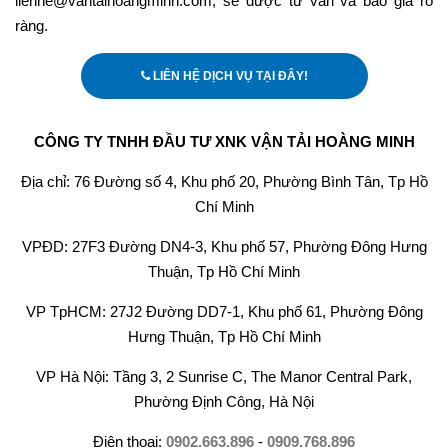
lienhe@vantaihoangminh.com, sẽ được tư vấn và báo giá rõ
ràng.
LIÊN HỆ DỊCH VỤ TẠI ĐÂY!
CÔNG TY TNHH ĐẦU TƯ XNK VẬN TẢI HOÀNG MINH
Địa chỉ: 76 Đường số 4, Khu phố 20, Phường Bình Tân, Tp Hồ
Chí Minh
VPĐD: 27F3 Đường DN4-3, Khu phố 57, Phường Đông Hưng
Thuận, Tp Hồ Chí Minh
VP TpHCM: 27J2 Đường DD7-1, Khu phố 61, Phường Đông
Hưng Thuận, Tp Hồ Chí Minh
VP Hà Nội: Tầng 3, 2 Sunrise C, The Manor Central Park,
Phường Định Công, Hà Nội
Điện thoại:
0902.663.896
-
0909.768.896