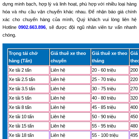
dựng minh bạch, hợp lý và linh hoạt, phù hợp với nhiều loại hàng
hóa và nhu cầu vận chuyển khác nhau. Để nhận báo giá chính
xác cho chuyến hàng của mình, Quý khách vui lòng liên hệ
Hotline
0902.663.896
, sẽ được đội ngũ nhân viên tư vấn nhanh
chóng.
Trọng tải chở
Giá thuê xe theo
Giá thuê xe theo
Giá
hàng (Tấn)
chuyến
tháng
the
Xe tải 2 tấn
Liên hệ
20 - 60 triệu
200 
Xe tải 2.5 tấn
Liên hệ
25 - 70 triệu
220 
Xe tải 3.5 tấn
Liên hệ
30 - 75 triệu
270 
Xe tải 5 tấn
Liên hệ
40 - 80 triệu
320 
Xe tải 8 tấn
Liên hệ
45 - 85 triệu
400 
Xe tải 10 tấn
Liên hệ
50 - 90 triệu
450 
Xe tải 15 tấn
Liên hệ
55 - 95 triệu
480 
Xe tải 18 tấn
Liên hệ
55 - 100 triệu
495 