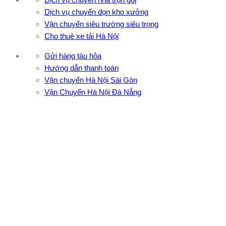
Dịch vụ chuyển dọn kho xưởng
Vận chuyển siêu trường siêu trọng
Cho thuê xe tải Hà Nội
Gửi hàng tàu hỏa
Hướng dẫn thanh toán
Vận chuyển Hà Nội Sài Gòn
Vận Chuyển Hà Nội Đà Nẵng
CÔNG TY TNHH ĐẦU TƯ XNK VẬN TẢI HOÀNG MINH
Địa chỉ: 76 Đường số 4, Khu phố 20, Phường Bình Tân, Tp
Hồ Chí Minh
VPĐD: 27F3 Đường DN4-3, Khu phố 57, Phường Đông Hưng
Thuận, Tp Hồ Chí Minh
VP TpHCM: 27J2 Đường DD7-1, Khu phố 61, Phường Đông
Hưng Thuận, Tp Hồ Chí Minh