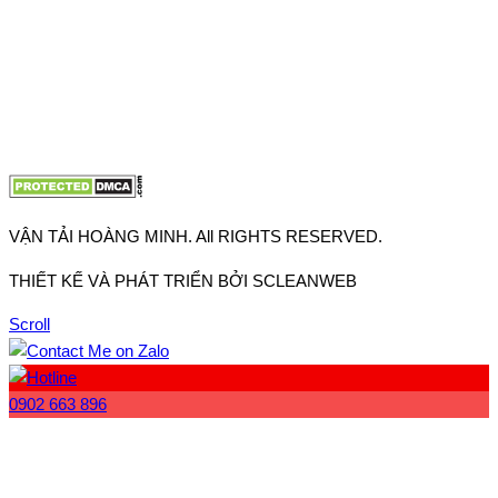
VP Hà Nội: Đường Vĩnh Quỳnh, Xã Thanh Trì, Tp Hà Nội
Điện thoại:
0902.663.896
-
0909.662.896
Email:
lienhe@vantaihoangminh.com
Website:
www.vantaihoangminh.com
VẬN TẢI HOÀNG MINH. All RIGHTS RESERVED.
THIẾT KẾ VÀ PHÁT TRIỂN BỞI SCLEANWEB
Scroll
0902 663 896