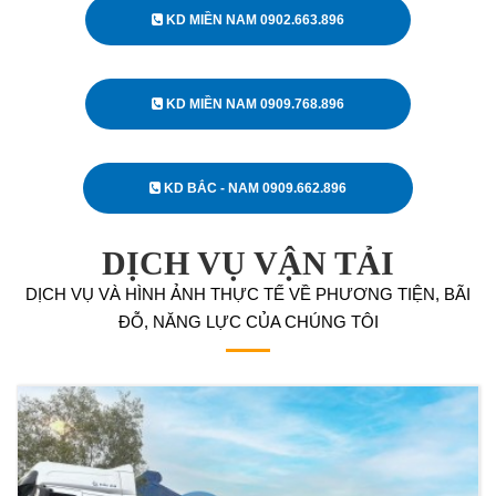
KD MIỀN NAM 0902.663.896
KD MIỀN NAM 0909.768.896
KD BẮC - NAM 0909.662.896
DỊCH VỤ VẬN TẢI
DỊCH VỤ VÀ HÌNH ẢNH THỰC TẾ VỀ PHƯƠNG TIỆN, BÃI
ĐỖ, NĂNG LỰC CỦA CHÚNG TÔI