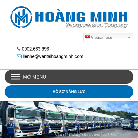
Vietnamese
0902.663.896
lienhe@vantaihoangminh.com
MỞ MENU
HỒ SƠ NĂNG LỰC