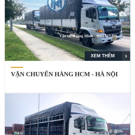
XEM THÊM
VẬN CHUYỂN HÀNG HCM - HÀ NỘI