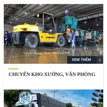
XEM THÊM
CHUYỂN KHO XƯỞNG, VĂN PHÒNG