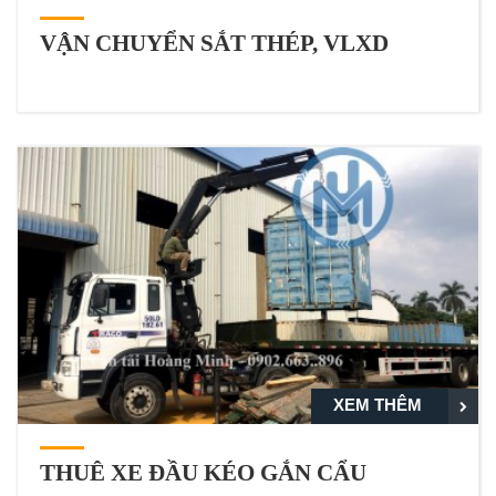
VẬN CHUYỂN SẮT THÉP, VLXD
XEM THÊM
THUÊ XE ĐẦU KÉO GẮN CẨU