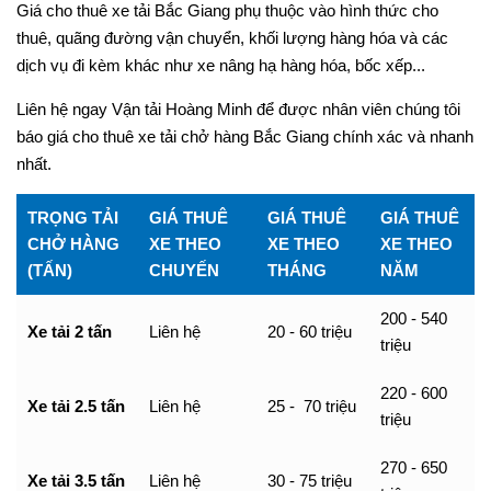
Giá cho thuê xe tải Bắc Giang phụ thuộc vào hình thức cho
thuê, quãng đường vận chuyển, khối lượng hàng hóa và các
dịch vụ đi kèm khác như xe nâng hạ hàng hóa, bốc xếp...
Liên hệ ngay Vận tải Hoàng Minh để được nhân viên chúng tôi
báo giá cho thuê xe tải chở hàng Bắc Giang chính xác và nhanh
nhất.
TRỌNG TẢI
GIÁ THUÊ
GIÁ THUÊ
GIÁ THUÊ
CHỞ HÀNG
XE THEO
XE THEO
XE THEO
(TẤN)
CHUYẾN
THÁNG
NĂM
200 - 540
Xe tải 2 tấn
Liên hệ
20 - 60 triệu
triệu
220 - 600
Xe tải 2.5 tấn
Liên hệ
25 - 70 triệu
triệu
270 - 650
Xe tải 3.5 tấn
Liên hệ
30 - 75 triệu