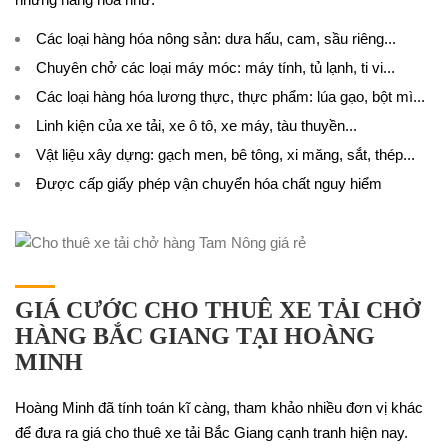
Các loại hàng hóa nông sản: dưa hấu, cam, sầu riêng...
Chuyên chở các loại máy móc: máy tính, tủ lạnh, ti vi...
Các loại hàng hóa lương thực, thực phẩm: lúa gạo, bột mì...
Linh kiện của xe tải, xe ô tô, xe máy, tàu thuyền...
Vật liệu xây dựng: gạch men, bê tông, xi măng, sắt, thép...
Được cấp giấy phép vận chuyển hóa chất nguy hiểm
GIÁ CƯỚC CHO THUÊ XE TẢI CHỞ
HÀNG BẮC GIANG TẠI HOÀNG
MINH
Hoàng Minh đã tính toán kĩ càng, tham khảo nhiều đơn vị khác
để đưa ra giá cho thuê xe tải Bắc Giang cạnh tranh hiện nay.