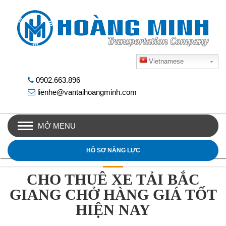
Vietnamese
0902.663.896
lienhe@vantaihoangminh.com
MỞ MENU
HỒ SƠ NĂNG LỰC
CHO THUÊ XE TẢI BẮC
GIANG CHỞ HÀNG GIÁ TỐT
HIỆN NAY