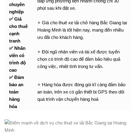
đáp ứng phương tiện nhanh chóng chỉ 30
chuyên
phút sau khi đặt xe.
nghiệp
✅ Giá
⭐ Giá cho thuê xe tải chở hàng Bắc Giang tại
cho thuê
Hoàng Minh là tốt hiện nay, mang đến nhiều
cạnh
ưu đãi cho khách hàng.
tranh
✅ Nhân
⭐ Đội ngũ nhân viên và tài xế được tuyển
viên có
chọn có trình độ cao để đảm bảo hiệu quả
trình độ
công việc, nhiệt tình trong tư vấn.
cao
✅ Đảm
bảo an
⭐ Hàng hóa được đóng gói kĩ càng đảm bảo
toàn
an toàn, trên xe có gắn thiết bị GPS theo dõi
hàng
quá trình vận chuyển hàng hoá
hóa