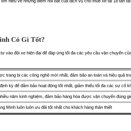
ìm hiểu về những điểm nổi bật của dịch vụ cho thuê xe tải 18 tấn tại
inh Có Gì Tốt?
ư vào đội xe hiện đại để đáp ứng tối đa các yêu cầu vận chuyển của 
c trang bị các công nghệ mới nhất, đảm bảo an toàn và hiệu quả tro
ịnh kỳ để đảm bảo hoạt động tốt nhất, giảm thiểu tối đa các sự cố
 nhiều năm kinh nghiệm, đảm bảo hàng hóa được vận chuyển đúng gi
àng Minh luôn luôn ưu đãi tốt nhất cho khách hàng thân thiết