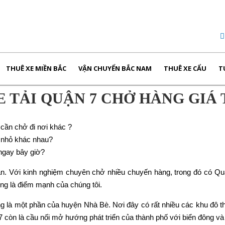
THUÊ XE MIỀN BẮC
VẬN CHUYỂN BẮC NAM
THUÊ XE CẨU
T
 TẢI QUẬN 7 CHỞ HÀNG GIÁ 
cần chở đi nơi khác ?
n nhỏ khác nhau?
ngay bây giờ?
. Với kinh nghiệm chuyên chở nhiều chuyến hàng, trong đó có Quậ
cũng là điểm mạnh của chúng tôi.
g là một phần của huyện Nhà Bè. Nơi đây có rất nhiều các khu đô thị
còn là cầu nối mở hướng phát triển của thành phố với biển đông và T