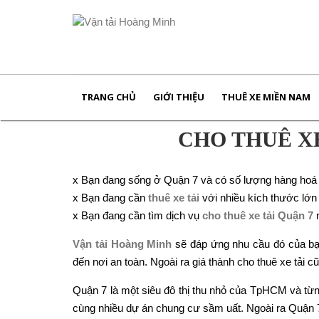
TRANG CHỦ
GIỚI THIỆU
THUÊ XE MIỀN NAM
CHO THUÊ XE
x Bạn đang sống ở Quận 7 và có số lượng hàng hoá 
x Bạn đang cần
thuê xe tải
với nhiều kích thước lớ
x Bạn đang cần tìm dịch vụ
cho thuê xe tải Quận 7
Vận tải Hoàng Minh
sẽ đáp ứng nhu cầu đó của bạn
đến nơi an toàn. Ngoài ra giá thành cho thuê xe tải 
Quận 7 là một siêu đô thị thu nhỏ của TpHCM và từn
cùng nhiều dự án chung cư sầm uất. Ngoài ra Quận 7 