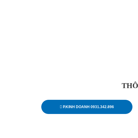
THÔ
P.KINH DOANH 0931.342.896