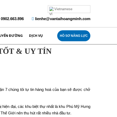
Vietnamese
0902.663.896
lienhe@vantaihoangminh.com
UYẾN ĐƯỜNG
DỊCH VỤ
HỒ SƠ NĂNG LỰC
TỐT & UY TÍN
n 7 chúng tôi tự tin hàng hoá của bạn sẽ được chở
 hiện đại, các khu biệt thự nhất là khu Phú Mỹ Hưng
hế Giới nên thu hút rất nhiều nhà đầu tư.