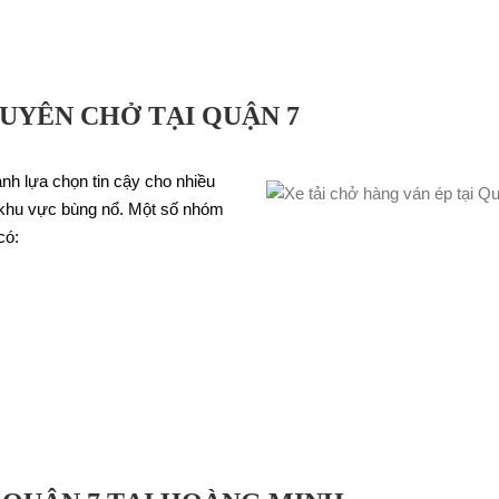
YÊN CHỞ TẠI QUẬN 7
nh lựa chọn tin cậy cho nhiều
 khu vực bùng nổ. Một số nhóm
có: