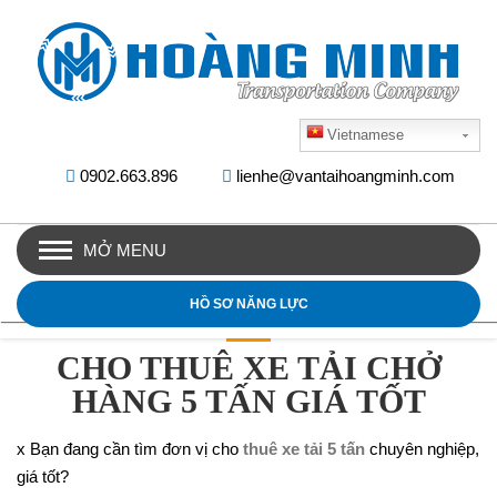
Vietnamese
0902.663.896
lienhe@vantaihoangminh.com
MỞ MENU
HỒ SƠ NĂNG LỰC
CHO THUÊ XE TẢI CHỞ
HÀNG 5 TẤN GIÁ TỐT
x Bạn đang cần tìm đơn vị cho
thuê xe tải 5 tấn
chuyên nghiệp,
giá tốt?