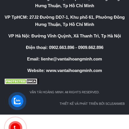
Hưng Thuận, Tp Hồ Chí Minh
VP TpHCM: 27J2 Đường DD7-1, Khu phố 61, Phường Đông
Hưng Thuận, Tp Hồ Chí Minh
VP Hà Nội: Đường Vĩnh Quỳnh, Xã Thanh Trì, Tp Hà Nội
Điện thoại:
0902.663.896
-
0909.662.896
Email:
lienhe@vantaihoangminh.com
Website:
www.vantaihoangminh.com
VẬN TẢI HOÀNG MINH. All RIGHTS RESERVED.
THIẾT KẾ VÀ PHÁT TRIỂN BỞI SCLEANWEB