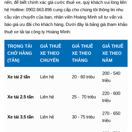
nên, để biết chính xác giá cước thuê xe, quý khách vui lòng liên
hệ Hotline: 0902.663.896 cung cấp cho chúng tôi thông tin nhu
cầu vận chuyển của bạn, nhân viên Hoàng Minh sẽ tư vấn và
báo giá ưu đãi cho khách hàng. Dưới đây là bảng giá tham khảo
thuê xe tải tại công ty Hoàng Minh:
TRỌNG TẢI
GIÁ THUÊ
GIÁ THUÊ
GIÁ THUÊ
CHỞ HÀNG
XE THEO
XE THEO
XE THEO
(TẤN)
CHUYẾN
THÁNG
NĂM
200 - 540
Xe tải 2 tấn
Liên hệ
20 - 60 triệu
triệu
220 - 600
Xe tải 2.5 tấn
Liên hệ
25 - 70 triệu
triệu
270 - 650
Xe tải 3.5 tấn
Liên hệ
30 - 75 triệu
triệu