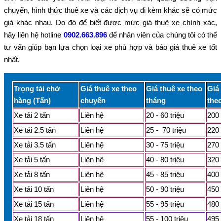
chuyển, hình thức thuê xe và các dịch vụ đi kèm khác sẽ có mức
giá khác nhau. Do đó để biết được mức giá thuê xe chính xác,
hãy liên hệ hotline
0902.663.896
để nhân viên của chúng tôi có thể
tư vấn giúp bạn lựa chọn loại xe phù hợp và báo giá thuê xe tốt
nhất.
Trọng tải chở
Giá thuê xe theo
Giá thuê xe theo
Giá
hàng (Tấn)
chuyến
tháng
the
Xe tải 2 tấn
Liên hệ
20 - 60 triệu
200 
Xe tải 2.5 tấn
Liên hệ
25 - 70 triệu
220 
Xe tải 3.5 tấn
Liên hệ
30 - 75 triệu
270 
Xe tải 5 tấn
Liên hệ
40 - 80 triệu
320 
Xe tải 8 tấn
Liên hệ
45 - 85 triệu
400 
Xe tải 10 tấn
Liên hệ
50 - 90 triệu
450 
Xe tải 15 tấn
Liên hệ
55 - 95 triệu
480 
Xe tải 18 tấn
Liên hệ
55 - 100 triệu
495 