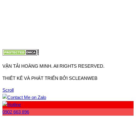
VP Hà Nội: Đường Vĩnh Quỳnh, Xã Thanh Trì, Tp Hà Nội
Điện thoại:
0902.663.896
-
0909.662.896
Email:
lienhe@vantaihoangminh.com
Website:
www.vantaihoangminh.com
VẬN TẢI HOÀNG MINH. All RIGHTS RESERVED.
THIẾT KẾ VÀ PHÁT TRIỂN BỞI SCLEANWEB
Scroll
0902 663 896