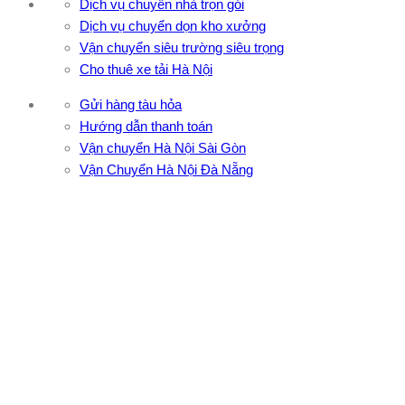
Dịch vụ chuyển nhà trọn gói
Dịch vụ chuyển dọn kho xưởng
Vận chuyển siêu trường siêu trọng
Cho thuê xe tải Hà Nội
Gửi hàng tàu hỏa
Hướng dẫn thanh toán
Vận chuyển Hà Nội Sài Gòn
Vận Chuyển Hà Nội Đà Nẵng
CÔNG TY TNHH ĐẦU TƯ XNK VẬN TẢI HOÀNG MINH
Địa chỉ: 76 Đường số 4, Khu phố 20, Phường Bình Tân, Tp
Hồ Chí Minh
VPĐD: 27F3 Đường DN4-3, Khu phố 57, Phường Đông Hưng
Thuận, Tp Hồ Chí Minh
VP TpHCM: 27J2 Đường DD7-1, Khu phố 61, Phường Đông
Hưng Thuận, Tp Hồ Chí Minh