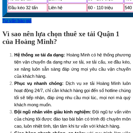
Đầu kéo 32 tấn
Liên hệ
60 - 110 triệu
540 
Tư vấn báo giá
Vì sao nên lựa chọn thuê xe tải Quận 1
của Hoàng Minh?
Hệ thống xe tải đa dạng:
Hoàng Minh có hệ thống phương
tiện vận chuyển đa dạng như xe tải, xe tải cẩu, xe đầu kéo,
xe nâng luôn sẵn sàng đáp ứng mọi yêu cầu vận chuyển
của khách hàng.
Phục vụ nhanh chóng:
Dịch vụ xe tải Hoàng Minh luôn
hoạt động 24/7, chỉ cần khách hàng gọi đến số hotline chúng
tối sẽ tiếp nhận, đáp ứng nhu cầu mọi lúc, mọi nơi mà quý
khách mong muốn.
Đội ngũ nhân viên giàu kinh nghiệm:
Đội ngũ tư vấn viên
của chúng tôi được đào tạo bài bản có trình độ chuyên môn
cao, luôn nhiệt tình, tận tâm khi tư vấn với khách hàng.