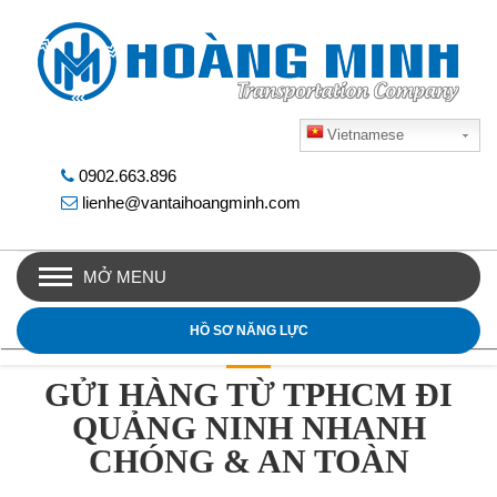
Vietnamese
0902.663.896
lienhe@vantaihoangminh.com
MỞ MENU
HỒ SƠ NĂNG LỰC
GỬI HÀNG TỪ TPHCM ĐI
QUẢNG NINH NHANH
CHÓNG & AN TOÀN