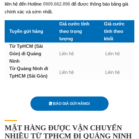
liên hệ đến Hotline
0909.662.896
để được thông báo bảng giá
chính xác và sớm nhất.
Giá cước tính
Giá cước
Tuyến gửi hàng
theo trọng
tính theo
lượng
khối
Từ TpHCM (Sài
Gòn) đi Quảng
Liên hệ
Liên hệ
Ninh
Từ Quảng Ninh đi
Liên hệ
Liên hệ
TpHCM (Sài Gòn)
BÁO GIÁ GỬI HÀNG!
MẶT HÀNG ĐƯỢC VẬN CHUYỂN
NHIỀU TỪ TPHCM ĐI QUẢNG NINH