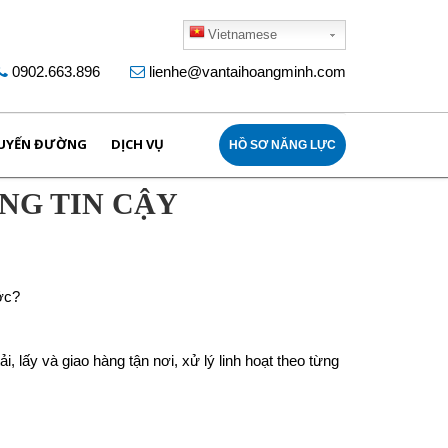
Vietnamese
0902.663.896
lienhe@vantaihoangminh.com
UYẾN ĐƯỜNG
DỊCH VỤ
HỒ SƠ NĂNG LỰC
NG TIN CẬY
ớc?
lấy và giao hàng tận nơi, xử lý linh hoạt theo từng