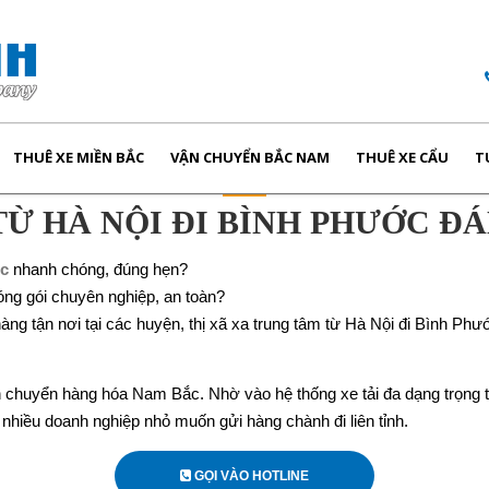
THUÊ XE MIỀN BẮC
VẬN CHUYỂN BẮC NAM
THUÊ XE CẨU
T
TỪ HÀ NỘI ĐI BÌNH PHƯỚC ĐÁ
ớc
nhanh chóng, đúng hẹn?
đóng gói chuyên nghiệp, an toàn?
àng tận nơi tại các huyện, thị xã xa trung tâm từ Hà Nội đi Bình Phư
huyển hàng hóa Nam Bắc. Nhờ vào hệ thống xe tải đa dạng trọng tải, 
 nhiều doanh nghiệp nhỏ muốn gửi hàng chành đi liên tỉnh.
GỌI VÀO HOTLINE