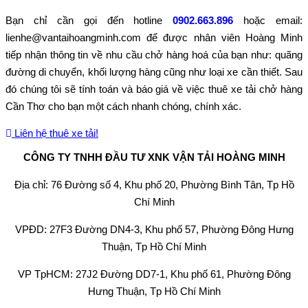
Bạn chỉ cần gọi đến hotline
0902.663.896
hoặc email:
lienhe@vantaihoangminh.com để được nhân viên Hoàng Minh
tiếp nhận thông tin về nhu cầu chở hàng hoá của bạn như: quãng
đường di chuyển, khối lượng hàng cũng như loại xe cần thiết. Sau
đó chúng tôi sẽ tính toán và báo giá về việc thuê xe tải chở hàng
Cần Thơ cho bạn một cách nhanh chóng, chính xác.
Liên hệ thuê xe tải!
CÔNG TY TNHH ĐẦU TƯ XNK VẬN TẢI HOÀNG MINH
Địa chỉ: 76 Đường số 4, Khu phố 20, Phường Bình Tân, Tp Hồ
Chí Minh
VPĐD: 27F3 Đường DN4-3, Khu phố 57, Phường Đông Hưng
Thuận, Tp Hồ Chí Minh
VP TpHCM: 27J2 Đường DD7-1, Khu phố 61, Phường Đông
Hưng Thuận, Tp Hồ Chí Minh