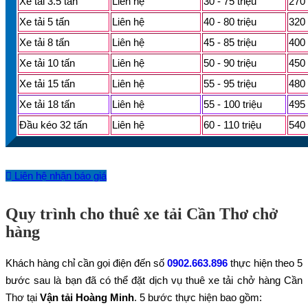
Xe tải 3.5 tấn
Liên hệ
30 - 75 triệu
270 
Xe tải 5 tấn
Liên hệ
40 - 80 triệu
320 
Xe tải 8 tấn
Liên hệ
45 - 85 triệu
400 
Xe tải 10 tấn
Liên hệ
50 - 90 triệu
450 
Xe tải 15 tấn
Liên hệ
55 - 95 triệu
480 
Xe tải 18 tấn
Liên hệ
55 - 100 triệu
495 
Đầu kéo 32 tấn
Liên hệ
60 - 110 triệu
540 
Liên hệ nhận báo giá
Quy trình cho thuê xe tải Cần Thơ chở
hàng
Khách hàng chỉ cần gọi điện đến số
0902.663.896
thực hiện theo 5
bước sau là bạn đã có thể đặt dịch vụ thuê xe tải chở hàng Cần
Thơ tại
Vận tải Hoàng Minh
. 5 bước thực hiện bao gồm: