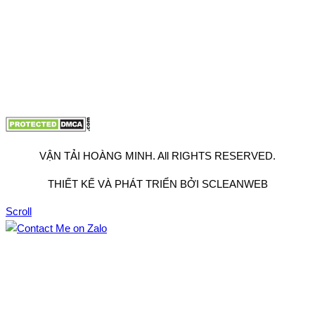
VP Hà Nội: Đường Vĩnh Quỳnh, Xã Thanh Trì, Tp Hà Nội
Điện thoại:
0902.663.896
-
0909.662.896
Email:
lienhe@vantaihoangminh.com
Website:
www.vantaihoangminh.com
VẬN TẢI HOÀNG MINH. All RIGHTS RESERVED.
THIẾT KẾ VÀ PHÁT TRIỂN BỞI SCLEANWEB
Scroll