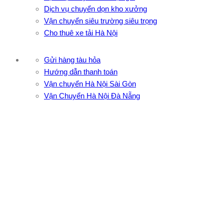
Dịch vụ chuyển dọn kho xưởng
Vận chuyển siêu trường siêu trọng
Cho thuê xe tải Hà Nội
Gửi hàng tàu hỏa
Hướng dẫn thanh toán
Vận chuyển Hà Nội Sài Gòn
Vận Chuyển Hà Nội Đà Nẵng
CÔNG TY TNHH ĐẦU TƯ XNK VẬN TẢI HOÀNG MINH
Địa chỉ: 76 Đường số 4, Khu phố 20, Phường Bình Tân, Tp
Hồ Chí Minh
VPĐD: 27F3 Đường DN4-3, Khu phố 57, Phường Đông Hưng
Thuận, Tp Hồ Chí Minh
VP TpHCM: 27J2 Đường DD7-1, Khu phố 61, Phường Đông
Hưng Thuận, Tp Hồ Chí Minh