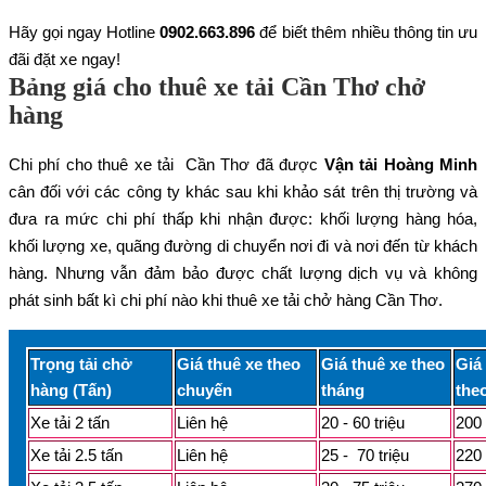
Hãy gọi ngay Hotline
0902.663.896
để biết thêm nhiều thông tin ưu
đãi đặt xe ngay!
Bảng giá cho thuê xe tải Cần Thơ chở
hàng
Chi phí cho thuê xe tải Cần Thơ đã được
Vận tải Hoàng Minh
cân đối với các công ty khác sau khi khảo sát trên thị trường và
đưa ra mức chi phí thấp khi nhận được: khối lượng hàng hóa,
khối lượng xe, quãng đường di chuyển nơi đi và nơi đến từ khách
hàng. Nhưng vẫn đảm bảo được chất lượng dịch vụ và không
phát sinh bất kì chi phí nào khi thuê xe tải chở hàng Cần Thơ.
Trọng tải chở
Giá thuê xe theo
Giá thuê xe theo
Giá
hàng (Tấn)
chuyến
tháng
the
Xe tải 2 tấn
Liên hệ
20 - 60 triệu
200 
Xe tải 2.5 tấn
Liên hệ
25 - 70 triệu
220 