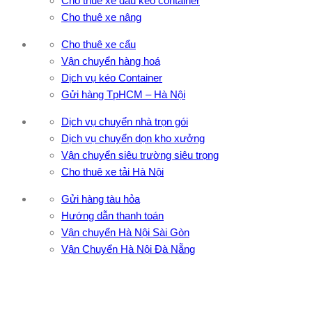
Cho thuê xe đầu kéo container
Cho thuê xe nâng
Cho thuê xe cẩu
Vận chuyển hàng hoá
Dịch vụ kéo Container
Gửi hàng TpHCM – Hà Nội
Dịch vụ chuyển nhà trọn gói
Dịch vụ chuyển dọn kho xưởng
Vận chuyển siêu trường siêu trọng
Cho thuê xe tải Hà Nội
Gửi hàng tàu hỏa
Hướng dẫn thanh toán
Vận chuyển Hà Nội Sài Gòn
Vận Chuyển Hà Nội Đà Nẵng
CÔNG TY TNHH ĐẦU TƯ XNK VẬN TẢI HOÀNG MINH
Địa chỉ: 76 Đường số 4, Khu phố 20, Phường Bình Tân, Tp