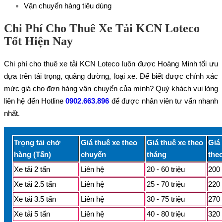
Vận chuyển hàng tiêu dùng
Chi Phí Cho Thuê Xe Tải KCN Loteco
Tốt Hiện Nay
Chi phí cho thuê xe tải KCN Loteco luôn được Hoàng Minh tối ưu
dựa trên tải trọng, quãng đường, loại xe. Để biết được chính xác
mức giá cho đơn hàng vận chuyển của mình? Quý khách vui lòng
liên hệ đến Hotline
0902.663.896
để được nhân viên tư vấn nhanh
nhất.
Trọng tải chở
Giá thuê xe theo
Giá thuê xe theo
Giá
hàng (Tấn)
chuyến
tháng
the
Xe tải 2 tấn
Liên hệ
20 - 60 triệu
200 
Xe tải 2.5 tấn
Liên hệ
25 - 70 triệu
220 
Xe tải 3.5 tấn
Liên hệ
30 - 75 triệu
270 
Xe tải 5 tấn
Liên hệ
40 - 80 triệu
320 