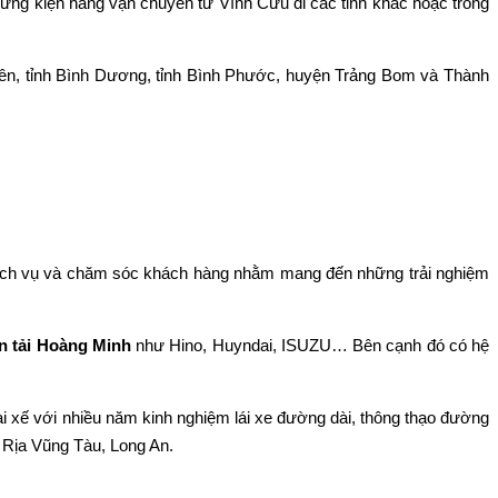
những kiện hàng vận chuyển từ Vĩnh Cửu đi các tỉnh khác hoặc trong
Uyên, tỉnh Bình Dương, tỉnh Bình Phước, huyện Trảng Bom và Thành
g dịch vụ và chăm sóc khách hàng nhằm mang đến những trải nghiệm
n tải Hoàng Minh
như Hino, Huyndai, ISUZU… Bên cạnh đó có hệ
tài xế với nhiều năm kinh nghiệm lái xe đường dài, thông thạo đường
 Rịa Vũng Tàu, Long An.