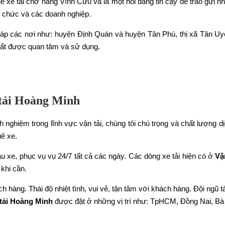
ê xe tải chở hàng Vĩnh Cửu và là một nói đáng tin cậy để trao gửi 
ổ chức và các doanh nghiệp.
hi giáp các nơi như: huyện Định Quán và huyện Tân Phú, thị xã Tân 
rất được quan tâm và sử dụng.
n tải Hoàng Minh
 nghiệm trong lĩnh vực vận tải, chúng tôi chú trọng và chất lượn
ê xe.
u xe, phục vụ vụ 24/7 tất cả các ngày. Các dòng xe tải hiện có ở
Vậ
khi cần.
 hàng. Thái độ nhiệt tình, vui vẻ, tận tâm với khách hàng. Đội ngũ 
tải Hoàng Minh
được đặt ở những vị trí như: TpHCM, Đồng Nai, Bà