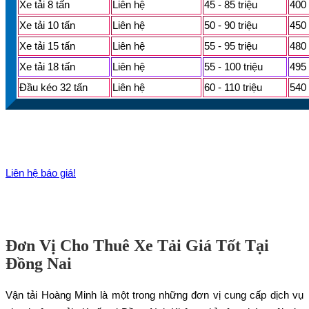
Xe tải 8 tấn
Liên hệ
45 - 85 triệu
400 
Xe tải 10 tấn
Liên hệ
50 - 90 triệu
450 
Xe tải 15 tấn
Liên hệ
55 - 95 triệu
480 
Xe tải 18 tấn
Liên hệ
55 - 100 triệu
495 
Đầu kéo 32 tấn
Liên hệ
60 - 110 triệu
540 
Liên hệ báo giá!
Đơn Vị Cho Thuê Xe Tải Giá Tốt Tại
Đồng Nai
Vận tải Hoàng Minh là một trong những đơn vị cung cấp dịch vụ