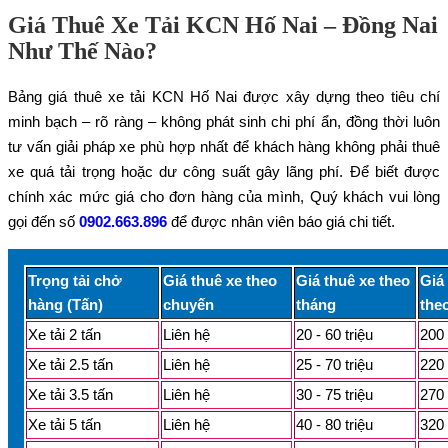
Giá Thuê Xe Tải KCN Hố Nai – Đồng Nai
Như Thế Nào?
Bảng giá thuê xe tải KCN Hố Nai được xây dựng theo tiêu chí
minh bạch – rõ ràng – không phát sinh chi phí ẩn, đồng thời luôn
tư vấn giải pháp xe phù hợp nhất để khách hàng không phải thuê
xe quá tải trọng hoặc dư công suất gây lãng phí. Để biết được
chính xác mức giá cho đơn hàng của mình, Quý khách vui lòng
gọi đến số
0902.663.896
để được nhân viên báo giá chi tiết.
Trọng tải chở
Giá thuê xe theo
Giá thuê xe theo
Giá
hàng (Tấn)
chuyến
tháng
the
Xe tải 2 tấn
Liên hệ
20 - 60 triệu
200 
Xe tải 2.5 tấn
Liên hệ
25 - 70 triệu
220 
Xe tải 3.5 tấn
Liên hệ
30 - 75 triệu
270 
Xe tải 5 tấn
Liên hệ
40 - 80 triệu
320 