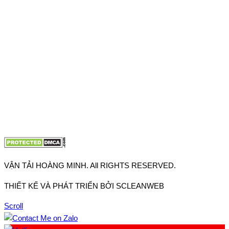
Thuận, Tp Hồ Chí Minh
VP TpHCM: 27J2 Đường DD7-1, Khu phố 61, Phường Đông
Hưng Thuận, Tp Hồ Chí Minh
VP Hà Nội: Đường Vĩnh Quỳnh, Xã Thanh Trì, Tp Hà Nội
Điện thoại:
0902.663.896
-
0909.662.896
Email:
lienhe@vantaihoangminh.com
Website:
www.vantaihoangminh.com
VẬN TẢI HOÀNG MINH. All RIGHTS RESERVED.
THIẾT KẾ VÀ PHÁT TRIỂN BỞI SCLEANWEB
Scroll