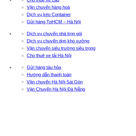
Vận chuyển hàng hoá
Dịch vụ kéo Container
Gửi hàng TpHCM – Hà Nội
Dịch vụ chuyển nhà trọn gói
Dịch vụ chuyển dọn kho xưởng
Vận chuyển siêu trường siêu trọng
Cho thuê xe tải Hà Nội
Gửi hàng tàu hỏa
Hướng dẫn thanh toán
Vận chuyển Hà Nội Sài Gòn
Vận Chuyển Hà Nội Đà Nẵng
CÔNG TY TNHH ĐẦU TƯ XNK VẬN TẢI HOÀNG MINH
Địa chỉ: 76 Đường số 4, Khu phố 20, Phường Bình Tân, Tp
Hồ Chí Minh
VPĐD: 27F3 Đường DN4-3, Khu phố 57, Phường Đông Hưng