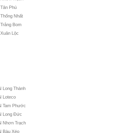
 Tân Phú
 Thống Nhất
n Trảng Bom
 Xuân Lộc
CN Long Thành
N Loteco
KCN Tam Phước
CN Long Đức
CN Nhơn Trạch
CN Bàu Xéo