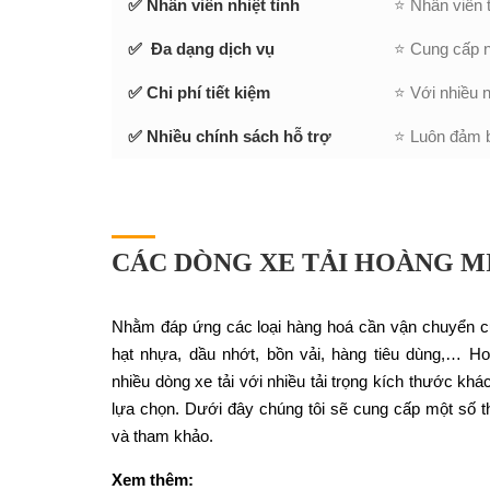
✅ Nhân viên nhiệt tình
⭐ Nhân viên 
✅ Đa dạng dịch vụ
⭐ Cung cấp n
✅ Chi phí tiết kiệm
⭐ Với nhiều n
✅ Nhiều chính sách hỗ trợ
⭐ Luôn đảm bả
CÁC DÒNG XE TẢI HOÀNG M
Nhằm đáp ứng các loại hàng hoá cần vận chuyển 
hạt nhựa, dầu nhớt, bồn vải, hàng tiêu dùng,… 
nhiều dòng xe tải với nhiều tải trọng kích thước kh
lựa chọn. Dưới đây chúng tôi sẽ cung cấp một số t
và tham khảo.
Xem thêm: