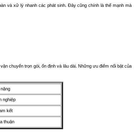
 bàn và xử lý nhanh các phát sinh. Đây cũng chính là thế mạnh mà
ận chuyển trọn gói, ổn định và lâu dài. Những ưu điểm nổi bật của
 nặng
h nghiệp
cam kết
ỏa thuận