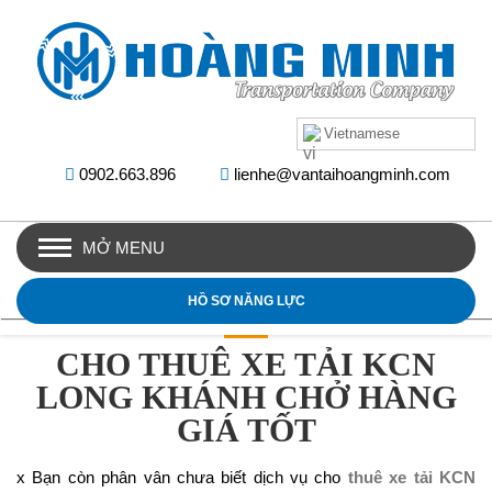
Vietnamese
0902.663.896
lienhe@vantaihoangminh.com
MỞ MENU
HỒ SƠ NĂNG LỰC
CHO THUÊ XE TẢI KCN
LONG KHÁNH CHỞ HÀNG
GIÁ TỐT
x Bạn còn phân vân chưa biết dịch vụ cho
thuê xe tải KCN