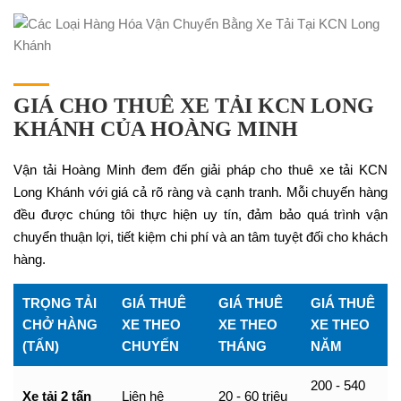
GIÁ CHO THUÊ XE TẢI KCN LONG
KHÁNH CỦA HOÀNG MINH
Vận tải Hoàng Minh đem đến giải pháp cho thuê xe tải KCN
Long Khánh với giá cả rõ ràng và cạnh tranh. Mỗi chuyến hàng
đều được chúng tôi thực hiện uy tín, đảm bảo quá trình vận
chuyển thuận lợi, tiết kiệm chi phí và an tâm tuyệt đối cho khách
hàng.
TRỌNG TẢI
GIÁ THUÊ
GIÁ THUÊ
GIÁ THUÊ
CHỞ HÀNG
XE THEO
XE THEO
XE THEO
(TẤN)
CHUYẾN
THÁNG
NĂM
200 - 540
Xe tải 2 tấn
Liên hệ
20 - 60 triệu