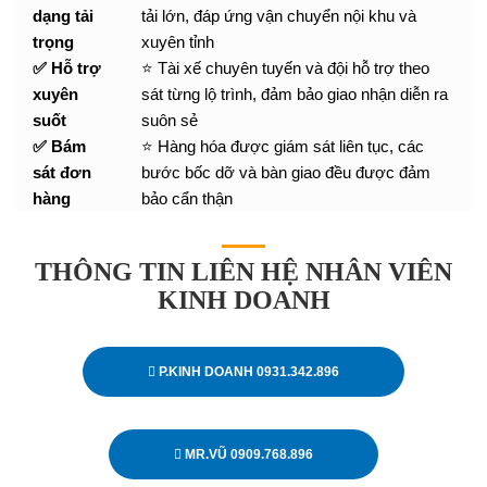
dạng tải
tải lớn, đáp ứng vận chuyển nội khu và
trọng
xuyên tỉnh
✅ Hỗ trợ
⭐ Tài xế chuyên tuyến và đội hỗ trợ theo
xuyên
sát từng lộ trình, đảm bảo giao nhận diễn ra
suốt
suôn sẻ
✅ Bám
⭐ Hàng hóa được giám sát liên tục, các
sát đơn
bước bốc dỡ và bàn giao đều được đảm
hàng
bảo cẩn thận
THÔNG TIN LIÊN HỆ NHÂN VIÊN
KINH DOANH
P.KINH DOANH 0931.342.896
MR.VŨ 0909.768.896