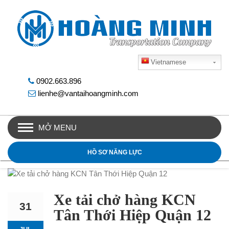
Vietnamese
0902.663.896
lienhe@vantaihoangminh.com
MỞ MENU
HỒ SƠ NĂNG LỰC
Xe tải chở hàng KCN
31
Tân Thới Hiệp Quận 12