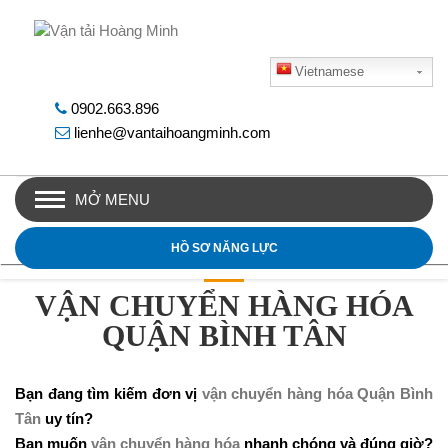
Vietnamese
0902.663.896
lienhe@vantaihoangminh.com
MỞ MENU
HỒ SƠ NĂNG LỰC
VẬN CHUYỂN HÀNG HÓA
QUẬN BÌNH TÂN
Bạn đang tìm kiếm đơn vị
vận chuyển hàng hóa Quận Bình
Tân
uy tín?
Bạn muốn
vận chuyển hàng hóa
nhanh chóng và đúng giờ?