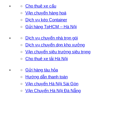
Cho thuê xe cẩu
Vận chuyển hàng hoá
Dịch vụ kéo Container
Gửi hàng TpHCM – Hà Nội
Dịch vụ chuyển nhà trọn gói
Dịch vụ chuyển dọn kho xưởng
Vận chuyển siêu trường siêu trọng
Cho thuê xe tải Hà Nội
Gửi hàng tàu hỏa
Hướng dẫn thanh toán
Vận chuyển Hà Nội Sài Gòn
Vận Chuyển Hà Nội Đà Nẵng
CÔNG TY TNHH ĐẦU TƯ XNK VẬN TẢI HOÀNG MINH
Địa chỉ: 76 Đường số 4, Khu phố 20, Phường Bình Tân, Tp
Hồ Chí Minh