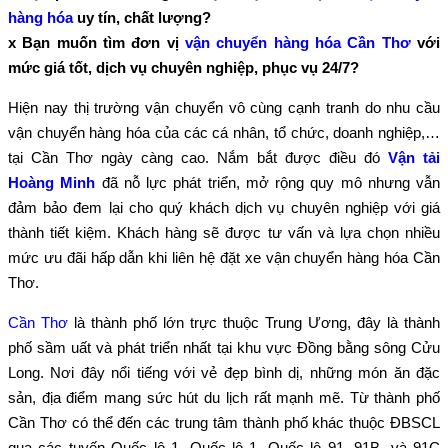
hàng hóa
uy tín, chất lượng?
x Bạn muốn tìm đơn vị
vận chuyển hàng hóa Cần Thơ
với
mức giá tốt, dịch vụ chuyên nghiệp, phục vụ 24/7?
Hiện nay thị trường vận chuyển vô cùng cạnh tranh do nhu cầu
vận chuyển hàng hóa của các cá nhân, tổ chức, doanh nghiệp,…
tại Cần Thơ ngày càng cao. Nắm bắt được điều đó
Vận tải
Hoàng Minh
đã nỗ lực phát triển, mở rộng quy mô nhưng vẫn
đảm bảo đem lại cho quý khách dịch vụ chuyên nghiệp với giá
thành tiết kiệm. Khách hàng sẽ được tư vấn và lựa chọn nhiều
mức ưu đãi hấp dẫn khi liên hệ đặt xe vận chuyển hàng hóa Cần
Thơ.
Cần Thơ
là thành phố lớn trực thuộc Trung Ương, đây là thành
phố sầm uất và phát triển nhất tại khu vực Đồng bằng sông Cửu
Long. Nơi đây nổi tiếng với vẻ đẹp bình dị, những món ăn đặc
sản, địa điểm mang sức hút du lịch rất mạnh mẽ. Từ thành phố
Cần Thơ có thể đến các trung tâm thành phố khác thuộc ĐBSCL
qua các tuyến Quốc lộ 1, Quốc lộ 1, Quốc lộ 91, 91B, và 91C