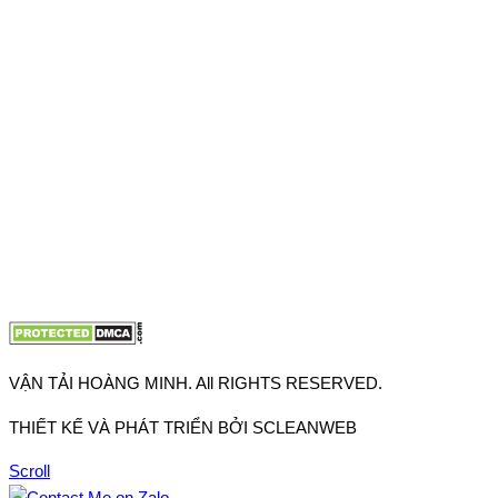
VPĐD: 27F3 Đường DN4-3, Khu phố 57, Phường Đông Hưng
Thuận, Tp Hồ Chí Minh
VP TpHCM: 27J2 Đường DD7-1, Khu phố 61, Phường Đông
Hưng Thuận, Tp Hồ Chí Minh
VP Hà Nội: Đường Vĩnh Quỳnh, Xã Thanh Trì, Tp Hà Nội
Điện thoại:
0902.663.896
-
0909.662.896
Email:
lienhe@vantaihoangminh.com
Website:
www.vantaihoangminh.com
VẬN TẢI HOÀNG MINH. All RIGHTS RESERVED.
THIẾT KẾ VÀ PHÁT TRIỂN BỞI SCLEANWEB
Scroll