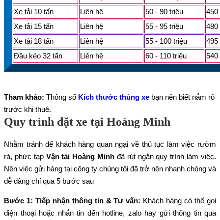
Xe tải 10 tấn
Liên hệ
50 - 90 triệu
450 
Xe tải 15 tấn
Liên hệ
55 - 95 triệu
480 
Xe tải 18 tấn
Liên hệ
55 - 100 triệu
495 
Đầu kéo 32 tấn
Liên hệ
60 - 110 triệu
540 
Tham khảo:
Thông số
Kích thước thùng xe
bạn nên biết nắm rõ
trước khi thuê.
Quy trình đặt xe tại Hoàng Minh
Nhằm tránh để khách hàng quan ngại về thủ tục làm việc rườm
rà, phức tạp
Vận tải Hoàng Minh
đã rút ngắn quy trình làm việc.
Nên việc gửi hàng tại công ty chúng tôi đã trở nên nhanh chóng và
dễ dàng chỉ qua 5 bước sau
Bước 1: Tiếp nhận thông tin & Tư vấn:
Khách hàng có thể gọi
điện thoại hoặc nhắn tin đến hotline, zalo hay gửi thông tin qua