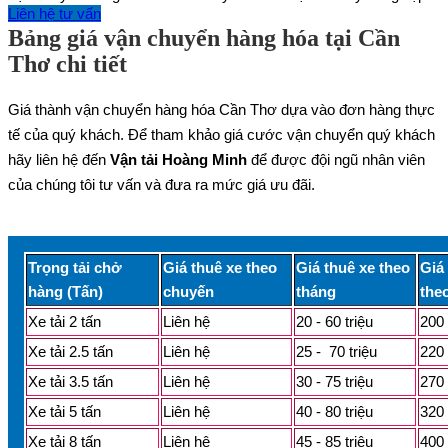
Liên hệ tư vấn
Bảng giá vận chuyển hàng hóa tại Cần
Thơ chi tiết
Giá thành vận chuyển hàng hóa Cần Thơ dựa vào đơn hàng thực
tế của quý khách. Để tham khảo giá cước vận chuyển quý khách
hãy liên hệ đến
Vận tải Hoàng Minh
để được đội ngũ nhân viên
của chúng tôi tư vấn và đưa ra mức giá ưu đãi.
Trọng tải chở
Giá thuê xe theo
Giá thuê xe theo
Giá
hàng (Tấn)
chuyến
tháng
the
Xe tải 2 tấn
Liên hệ
20 - 60 triệu
200 
Xe tải 2.5 tấn
Liên hệ
25 - 70 triệu
220 
Xe tải 3.5 tấn
Liên hệ
30 - 75 triệu
270 
Xe tải 5 tấn
Liên hệ
40 - 80 triệu
320 
Xe tải 8 tấn
Liên hệ
45 - 85 triệu
400 