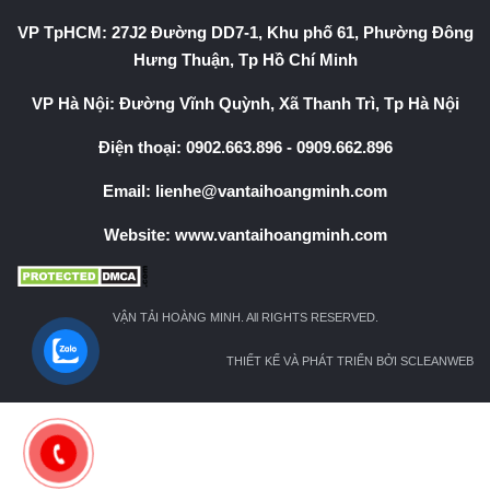
VP TpHCM: 27J2 Đường DD7-1, Khu phố 61, Phường Đông
Hưng Thuận, Tp Hồ Chí Minh
VP Hà Nội: Đường Vĩnh Quỳnh, Xã Thanh Trì, Tp Hà Nội
Điện thoại:
0902.663.896
-
0909.662.896
Email:
lienhe@vantaihoangminh.com
Website:
www.vantaihoangminh.com
VẬN TẢI HOÀNG MINH. All RIGHTS RESERVED.
THIẾT KẾ VÀ PHÁT TRIỂN BỞI SCLEANWEB