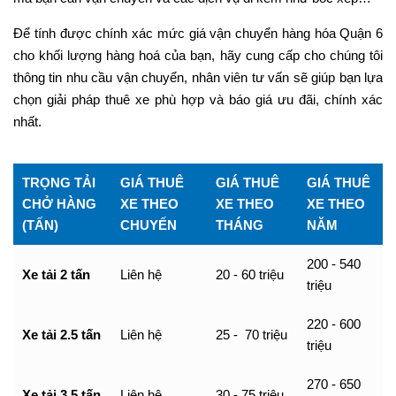
Để tính được chính xác mức giá vận chuyển hàng hóa Quận 6
cho khối lượng hàng hoá của bạn, hãy cung cấp cho chúng tôi
thông tin nhu cầu vận chuyển, nhân viên tư vấn sẽ giúp bạn lựa
chọn giải pháp thuê xe phù hợp và báo giá ưu đãi, chính xác
nhất.
TRỌNG TẢI
GIÁ THUÊ
GIÁ THUÊ
GIÁ THUÊ
CHỞ HÀNG
XE THEO
XE THEO
XE THEO
(TẤN)
CHUYẾN
THÁNG
NĂM
200 - 540
Xe tải 2 tấn
Liên hệ
20 - 60 triệu
triệu
220 - 600
Xe tải 2.5 tấn
Liên hệ
25 - 70 triệu
triệu
270 - 650
Xe tải 3.5 tấn
Liên hệ
30 - 75 triệu