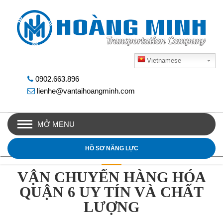
Vietnamese
0902.663.896
lienhe@vantaihoangminh.com
MỞ MENU
HỒ SƠ NĂNG LỰC
VẬN CHUYỂN HÀNG HÓA
QUẬN 6 UY TÍN VÀ CHẤT
LƯỢNG