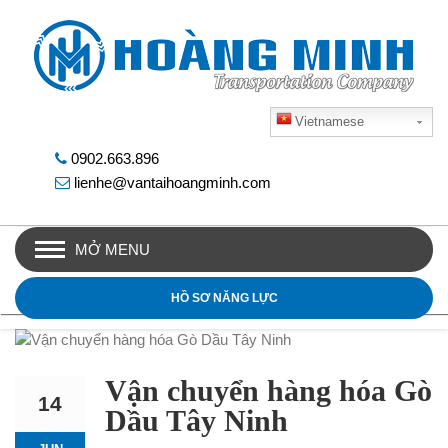
Vietnamese
0902.663.896
lienhe@vantaihoangminh.com
MỞ MENU
HỒ SƠ NĂNG LỰC
Vận chuyển hàng hóa Gò
14
Dầu Tây Ninh