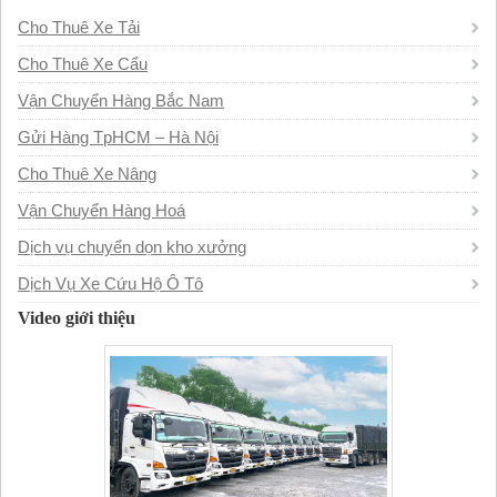
Cho Thuê Xe Tải
Cho Thuê Xe Cẩu
Vận Chuyển Hàng Bắc Nam
Gửi Hàng TpHCM – Hà Nội
Cho Thuê Xe Nâng
Vận Chuyển Hàng Hoá
Dịch vụ chuyển dọn kho xưởng
Dịch Vụ Xe Cứu Hộ Ô Tô
Video giới thiệu