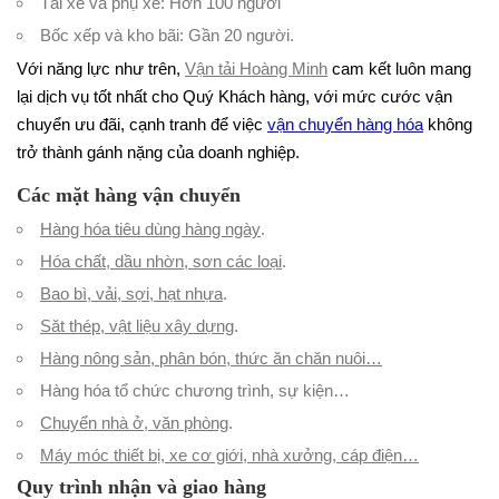
Tài xế và phụ xe: Hơn 100 người
Bốc xếp và kho bãi: Gần 20 người.
Với năng lực như trên,
Vận tải Hoàng Minh
cam kết luôn mang
lại dịch vụ tốt nhất cho Quý Khách hàng, với mức cước vận
chuyển ưu đãi, cạnh tranh để việc
vận chuyển hàng hóa
không
trở thành gánh nặng của doanh nghiệp.
Các mặt hàng vận chuyển
Hàng hóa tiêu dùng hàng ngày
.
Hóa chất, dầu nhờn, sơn các loại
.
Bao bì, vải, sợi, hạt nhựa
.
Săt thép, vật liệu xây dựng
.
Hàng nông sản, phân bón, thức ăn chăn nuôi…
Hàng hóa tổ chức chương trình, sự kiện…
Chuyển nhà ở, văn phòng
.
Máy móc thiết bị, xe cơ giới, nhà xưởng, cáp điện…
Quy trình nhận và giao hàng