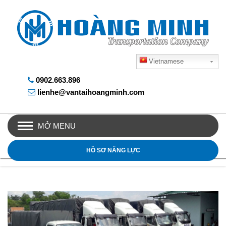
Vietnamese
0902.663.896
lienhe@vantaihoangminh.com
MỞ MENU
HỒ SƠ NĂNG LỰC