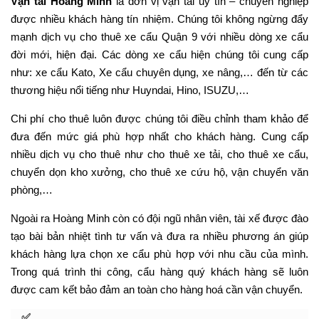
Vận tải Hoàng Minh
là đơn vị vận tải uy tín – chuyên nghiệp
được nhiều khách hàng tín nhiệm. Chúng tôi không ngừng đẩy
mạnh dịch vụ cho thuê xe cẩu Quận 9 với nhiều dòng xe cẩu
đời mới, hiện đại. Các dòng xe cẩu hiện chúng tôi cung cấp
như: xe cẩu Kato, Xe cẩu chuyên dụng, xe nâng,… đến từ các
thương hiệu nổi tiếng như Huyndai, Hino, ISUZU,…
Chi phí cho thuê luôn được chúng tôi điều chỉnh tham khảo để
đưa đến mức giá phù hợp nhất cho khách hàng. Cung cấp
nhiều dịch vụ cho thuê như cho thuê xe tải, cho thuê xe cẩu,
chuyển dọn kho xưởng, cho thuê xe cứu hộ, vận chuyển văn
phòng,…
Ngoài ra Hoàng Minh còn có đội ngũ nhân viên, tài xế được đào
tạo bài bản nhiệt tình tư vấn và đưa ra nhiều phương án giúp
khách hàng lựa chọn xe cẩu phù hợp với nhu cầu của mình.
Trong quá trình thi công, cẩu hàng quý khách hàng sẽ luôn
được cam kết bảo đảm an toàn cho hàng hoá cần vận chuyển.
✅