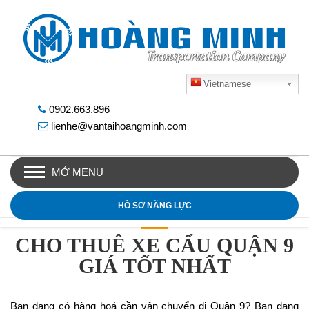
Vietnamese
0902.663.896
lienhe@vantaihoangminh.com
MỞ MENU
HỒ SƠ NĂNG LỰC
CHO THUÊ XE CẨU QUẬN 9
GIÁ TỐT NHẤT
Bạn đang có hàng hoá cần vận chuyển đi Quận 9? Bạn đang