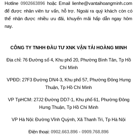
Hotline
0902663896
hoặc Email lienhe@vantaihoangminh.com
để được nhân viên tư vấn, hỗ trợ. Ngoài ra quý khách còn có
thể nhận được nhiều ưu đãi, khuyến mãi hấp dẫn ngay hôm
nay.
CÔNG TY TNHH ĐẦU TƯ XNK VẬN TẢI HOÀNG MINH
Địa chỉ: 76 Đường số 4, Khu phố 20, Phường Bình Tân, Tp Hồ
Chí Minh
VPĐD: 27F3 Đường DN4-3, Khu phố 57, Phường Đông Hưng
Thuận, Tp Hồ Chí Minh
VP TpHCM: 27J2 Đường DD7-1, Khu phố 61, Phường Đông
Hưng Thuận, Tp Hồ Chí Minh
VP Hà Nội: Đường Vĩnh Quỳnh, Xã Thanh Trì, Tp Hà Nội
Điện thoại:
0902.663.896
-
0909.768.896