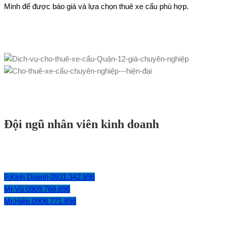
Minh để được báo giá và lựa chọn thuê xe cẩu phù hợp.
Đội ngũ nhân viên kinh doanh
P.Kinh Doanh 0931.342.896
Mr.Vũ 0909.768.896
Mr.Hiệp 0906.771.896