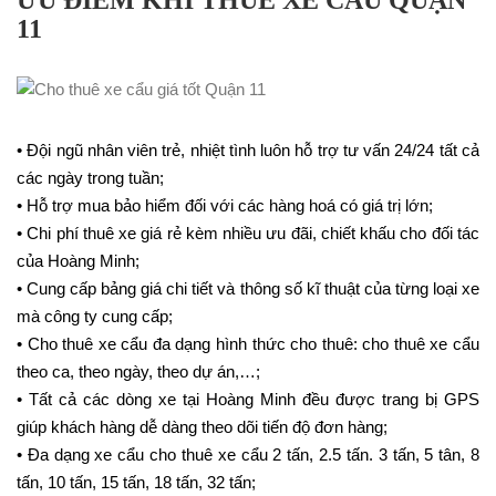
ƯU ĐIỂM KHI THUÊ XE CẨU QUẬN
11
• Đội ngũ nhân viên trẻ, nhiệt tình luôn hỗ trợ tư vấn 24/24 tất cả
các ngày trong tuần;
• Hỗ trợ mua bảo hiểm đối với các hàng hoá có giá trị lớn;
• Chi phí thuê xe giá rẻ kèm nhiều ưu đãi, chiết khấu cho đối tác
của Hoàng Minh;
• Cung cấp bảng giá chi tiết và thông số kĩ thuật của từng loại xe
mà công ty cung cấp;
• Cho thuê xe cẩu đa dạng hình thức cho thuê: cho thuê xe cẩu
theo ca, theo ngày, theo dự án,…;
• Tất cả các dòng xe tại Hoàng Minh đều được trang bị GPS
giúp khách hàng dễ dàng theo dõi tiến độ đơn hàng;
• Đa dạng xe cẩu cho thuê xe cẩu 2 tấn, 2.5 tấn. 3 tấn, 5 tân, 8
tấn, 10 tấn, 15 tấn, 18 tấn, 32 tấn;