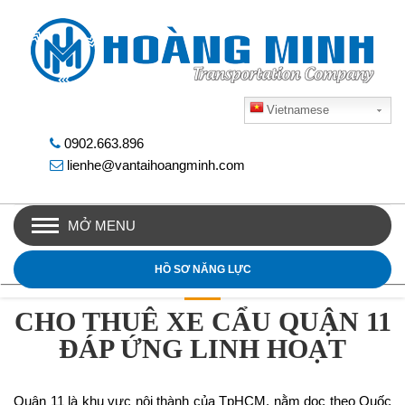
Vietnamese
0902.663.896
lienhe@vantaihoangminh.com
MỞ MENU
HỒ SƠ NĂNG LỰC
CHO THUÊ XE CẨU QUẬN 11
ĐÁP ỨNG LINH HOẠT
Quận 11 là khu vực nội thành của TpHCM, nằm dọc theo Quốc