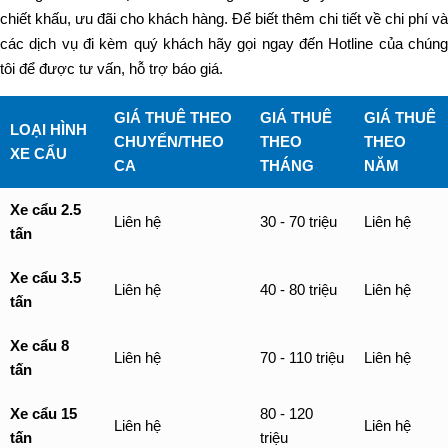
chiết khấu, ưu đãi cho khách hàng. Để biết thêm chi tiết về chi phí và
các dịch vụ đi kèm quý khách hãy gọi ngay đến Hotline của chúng
tôi để được tư vấn, hỗ trợ báo giá.
GIÁ THUÊ THEO
GIÁ THUÊ
GIÁ THUÊ
LOẠI HÌNH
CHUYẾN/THEO
THEO
THEO
XE CẨU
CA
THÁNG
NĂM
Xe cẩu 2.5
Liên hệ
30 - 70 triệu
Liên hệ
tấn
Xe cẩu 3.5
Liên hệ
40 - 80 triệu
Liên hệ
tấn
Xe cẩu 8
Liên hệ
70 - 110 triệu
Liên hệ
tấn
Xe cẩu 15
80 - 120
Liên hệ
Liên hệ
tấn
triệu