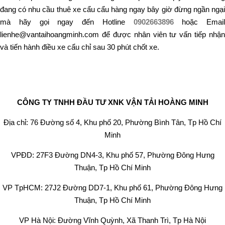
đang có nhu cầu thuê xe cẩu cẩu hàng ngay bây giờ đừng ngần ngại
mà hãy gọi ngay đến Hotline
0902663896
hoặc Email
lienhe@vantaihoangminh.com để được nhân viên tư vấn tiếp nhận
và tiến hành điều xe cẩu chỉ sau 30 phút chốt xe.
CÔNG TY TNHH ĐẦU TƯ XNK VẬN TẢI HOÀNG MINH
Địa chỉ: 76 Đường số 4, Khu phố 20, Phường Bình Tân, Tp Hồ Chí
Minh
VPĐD: 27F3 Đường DN4-3, Khu phố 57, Phường Đông Hưng
Thuận, Tp Hồ Chí Minh
VP TpHCM: 27J2 Đường DD7-1, Khu phố 61, Phường Đông Hưng
Thuận, Tp Hồ Chí Minh
VP Hà Nội: Đường Vĩnh Quỳnh, Xã Thanh Trì, Tp Hà Nội