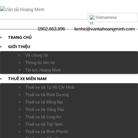
Vietnamese
0902.663.896
lienhe@vantaihoangminh.com
TRANG CHỦ
GIỚI THIỆU
Về chúng tôi
Thông tin liên hệ
Tin tức Hoàng Minh
THUÊ XE MIỀN NAM
Thuê xe tải Tp Hồ Chí Minh
Thuê xe tải Bình Dương
Thuê xe tải Đồng Nai
Thuê xe tải Vũng Tàu
Thuê xe tải Long An
Thuê xe tải Tây Ninh
Thuê xe tải Bình Phước