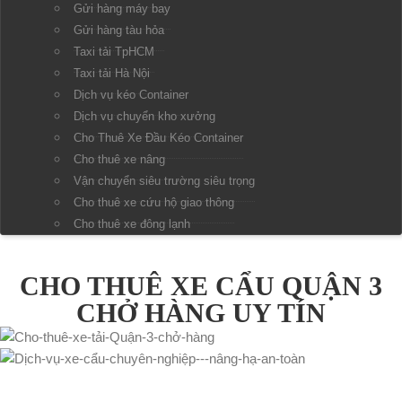
Gửi hàng máy bay
Gửi hàng tàu hỏa
Taxi tải TpHCM
Taxi tải Hà Nội
Dịch vụ kéo Container
Dịch vụ chuyển kho xưởng
Cho Thuê Xe Đầu Kéo Container
Cho thuê xe nâng
Vận chuyển siêu trường siêu trọng
Cho thuê xe cứu hộ giao thông
Cho thuê xe đông lạnh
HỒ SƠ NĂNG LỰC
CHO THUÊ XE CẨU QUẬN 3
CHỞ HÀNG UY TÍN