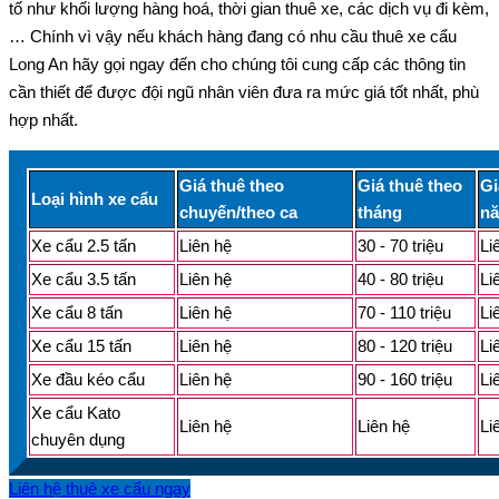
tố như khối lượng hàng hoá, thời gian thuê xe, các dịch vụ đi kèm,
… Chính vì vậy nếu khách hàng đang có nhu cầu thuê xe cẩu
Long An hãy gọi ngay đến cho chúng tôi cung cấp các thông tin
cần thiết để được đội ngũ nhân viên đưa ra mức giá tốt nhất, phù
hợp nhất.
Giá thuê theo
Giá thuê theo
Gi
Loại hình xe cẩu
chuyến/theo ca
tháng
n
Xe cẩu 2.5 tấn
Liên hệ
30 - 70 triệu
Li
Xe cẩu 3.5 tấn
Liên hệ
40 - 80 triệu
Li
Xe cẩu 8 tấn
Liên hệ
70 - 110 triệu
Li
Xe cẩu 15 tấn
Liên hệ
80 - 120 triệu
Li
Xe đầu kéo cẩu
Liên hệ
90 - 160 triệu
Li
Xe cẩu Kato
Liên hệ
Liên hệ
Li
chuyên dụng
Liên hệ thuê xe cẩu ngay