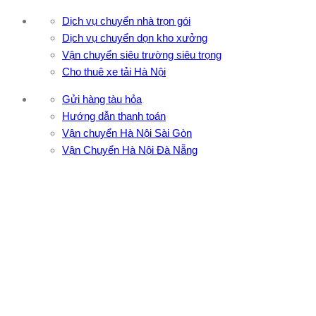
Dịch vụ chuyển nhà trọn gói
Dịch vụ chuyển dọn kho xưởng
Vận chuyển siêu trường siêu trọng
Cho thuê xe tải Hà Nội
Gửi hàng tàu hỏa
Hướng dẫn thanh toán
Vận chuyển Hà Nội Sài Gòn
Vận Chuyển Hà Nội Đà Nẵng
CÔNG TY TNHH ĐẦU TƯ XNK VẬN TẢI HOÀNG MINH
Địa chỉ: 76 Đường số 4, Khu phố 20, Phường Bình Tân, Tp
Hồ Chí Minh
VPĐD: 27F3 Đường DN4-3, Khu phố 57, Phường Đông Hưng
Thuận, Tp Hồ Chí Minh
VP TpHCM: 27J2 Đường DD7-1, Khu phố 61, Phường Đông
Hưng Thuận, Tp Hồ Chí Minh