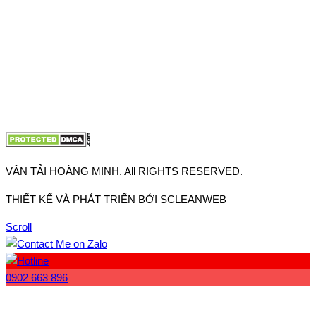
VP Hà Nội: Đường Vĩnh Quỳnh, Xã Thanh Trì, Tp Hà Nội
Điện thoại:
0902.663.896
-
0909.662.896
Email:
lienhe@vantaihoangminh.com
Website:
www.vantaihoangminh.com
VẬN TẢI HOÀNG MINH. All RIGHTS RESERVED.
THIẾT KẾ VÀ PHÁT TRIỂN BỞI SCLEANWEB
Scroll
0902 663 896