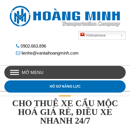
Vietnamese
0902.663.896
lienhe@vantaihoangminh.com
MỞ MENU
HỒ SƠ NĂNG LỰC
CHO THUÊ XE CẨU MỘC
HOÁ GIÁ RẺ, ĐIỀU XE
NHANH 24/7