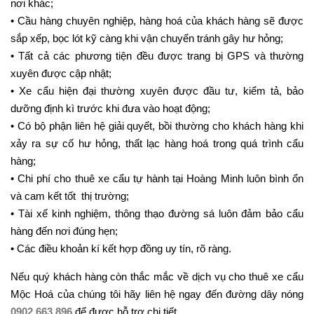
nơi khác;
• Cầu hàng chuyên nghiệp, hàng hoá của khách hàng sẽ được
sắp xếp, bọc lót kỹ càng khi vận chuyển tránh gây hư hỏng;
• Tất cả các phương tiện đều được trang bị GPS và thường
xuyên được cập nhật;
• Xe cẩu hiện đại thường xuyên được đầu tư, kiểm tả, bảo
dưỡng định kì trước khi đưa vào hoạt động;
• Có bộ phận liên hệ giải quyết, bồi thường cho khách hàng khi
xảy ra sự cố hư hỏng, thất lạc hàng hoá trong quá trình cẩu
hàng;
• Chi phí cho thuê xe cẩu tự hành tại Hoàng Minh luôn bình ổn
và cam kết tốt thị trường;
• Tài xế kinh nghiệm, thông thạo đường sá luôn đảm bảo cẩu
hàng đến nơi đúng hẹn;
• Các điều khoản kí kết hợp đồng uy tín, rõ ràng.
Nếu quý khách hàng còn thắc mắc về dịch vụ cho thuê xe cẩu
Mộc Hoá của chúng tôi hãy liên hệ ngay đến đường dây nóng
0902.663.896
để được hỗ trợ chi tiết.