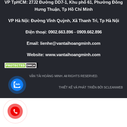
VP TpHCM: 27J2 Đường DD7-1, Khu phố 61, Phường Đông
Hưng Thuận, Tp Hồ Chí Minh
VP Hà Nội: Đường Vĩnh Quỳnh, Xã Thanh Trì, Tp Hà Nội
Điện thoại:
0902.663.896
-
0909.662.896
Email:
lienhe@vantaihoangminh.com
Website:
www.vantaihoangminh.com
VẬN TẢI HOÀNG MINH. All RIGHTS RESERVED.
THIẾT KẾ VÀ PHÁT TRIỂN BỞI SCLEANWEB