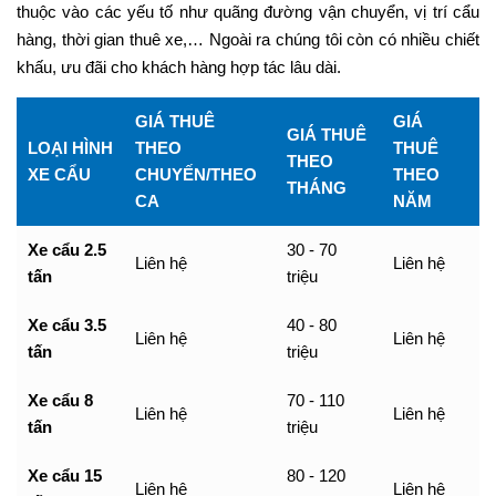
thuộc vào các yếu tố như quãng đường vận chuyển, vị trí cẩu
hàng, thời gian thuê xe,… Ngoài ra chúng tôi còn có nhiều chiết
khấu, ưu đãi cho khách hàng hợp tác lâu dài.
GIÁ THUÊ
GIÁ
GIÁ THUÊ
LOẠI HÌNH
THEO
THUÊ
THEO
XE CẨU
CHUYẾN/THEO
THEO
THÁNG
CA
NĂM
Xe cẩu 2.5
30 - 70
Liên hệ
Liên hệ
tấn
triệu
Xe cẩu 3.5
40 - 80
Liên hệ
Liên hệ
tấn
triệu
Xe cẩu 8
70 - 110
Liên hệ
Liên hệ
tấn
triệu
Xe cẩu 15
80 - 120
Liên hệ
Liên hệ