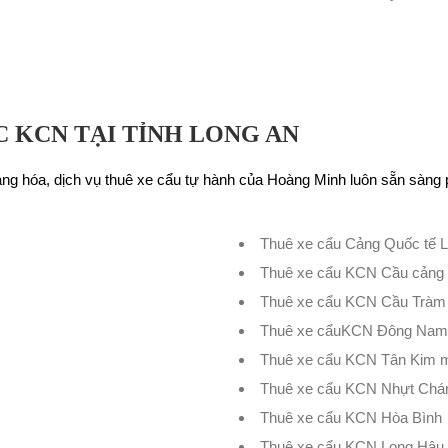
 KCN TẠI TỈNH LONG AN
àng hóa, dịch vụ thuê xe cẩu tự hành của Hoàng Minh luôn sẵn sàng 
.
Thuê xe cẩu Cảng Quốc tế 
Thuê xe cẩu KCN Cầu cảng
Thuê xe cẩu KCN Cầu Tràm
Thuê xe cẩuKCN Đông Nam 
Thuê xe cẩu KCN Tân Kim 
Thuê xe cẩu KCN Nhựt Chá
Thuê xe cẩu KCN Hòa Bình
Thuê xe cẩu KCN Long Hậu