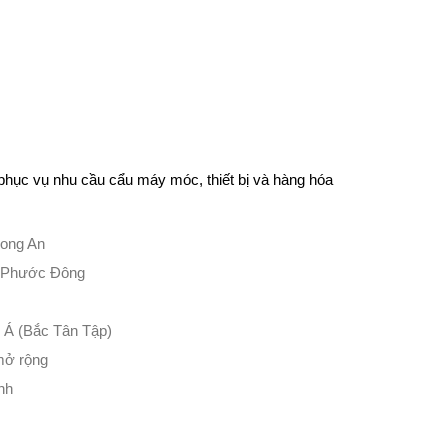
phục vụ nhu cầu cẩu máy móc, thiết bị và hàng hóa
Long An
 Phước Đông
Á (Bắc Tân Tập)
mở rộng
nh