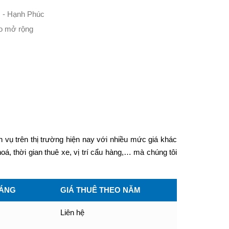
 - Hạnh Phúc
o mở rộng
h vụ trên thị trường hiện nay với nhiều mức giá khác
á, thời gian thuê xe, vị trí cẩu hàng,… mà chúng tôi
HÁNG
GIÁ THUÊ THEO NĂM
Liên hệ