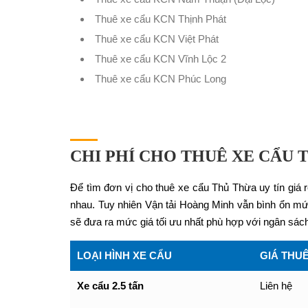
Thuê xe cẩu KCN Thịnh Phát
Thuê xe cẩu KCN Việt Phát
Thuê xe cẩu KCN Vĩnh Lộc 2
Thuê xe cẩu KCN Phúc Long
CHI PHÍ CHO THUÊ XE CẨU
Để tìm đơn vị cho thuê xe cẩu Thủ Thừa uy tín giá r
nhau. Tuy nhiên Vận tải Hoàng Minh vẫn bình ổn mức 
sẽ đưa ra mức giá tối ưu nhất phù hợp với ngân sác
LOẠI HÌNH XE CẨU
GIÁ THU
Xe cẩu 2.5 tấn
Liên hệ