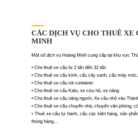
CÁC DỊCH VỤ CHO THUÊ XE
MINH
Một số dịch vụ Hoàng Minh cung cấp tại khu vực Th
• Cho thuê xe cẩu từ 2 tấn đến 32 tấn
• Cho thuê xe cẩu kính, cẩu cây xanh, cẩu máy móc, t
• Cho thuê xe cẩu rút container
• Cho thuê xe cẩu Kato, xe cứu hộ, xe nâng
• Cho thuê xe cẩu nâng người, Xe cẩu nhỏ vào Thàn
• Cho thuê xe cẩu chuyển nhà, chuyển văn phòng, cô
• Thuê xe cẩu tự hành, cẩu các kiện hàng, sản phẩm
thùng hàng…