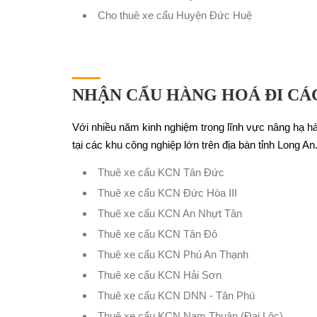
Cho thuê xe cẩu Huyện Đức Huệ
NHẬN CẨU HÀNG HOÁ ĐI CÁC
Với nhiều năm kinh nghiệm trong lĩnh vực nâng hạ h
tại các khu công nghiệp lớn trên địa bàn tỉnh Long An
Thuê xe cẩu KCN Tân Đức
Thuê xe cẩu KCN Đức Hòa III
Thuê xe cẩu KCN An Nhựt Tân
Thuê xe cẩu KCN Tân Đô
Thuê xe cẩu KCN Phú An Thạnh
Thuê xe cẩu KCN Hải Sơn
Thuê xe cẩu KCN DNN - Tân Phú
Thuê xe cẩu KCN Nam Thuận (Đại Lộc)