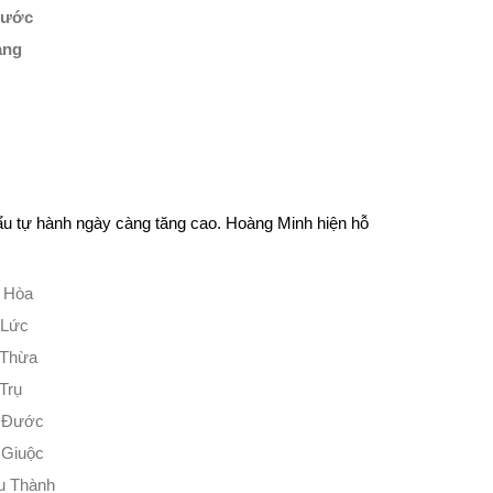
hước
ang
cẩu tự hành ngày càng tăng cao. Hoàng Minh hiện hỗ
 Hòa
 Lức
 Thừa
Trụ
n Đước
 Giuộc
u Thành