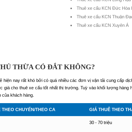
Thuê xe cẩu KCN Đức Hòa I
Thuê xe cẩu KCN Thuận Đạ
Thuê xe cẩu KCN Xuyên Á
 THỦ THỪA CÓ ĐẮT KHÔNG?
ẻ hiện nay rất khó bởi có quá nhiều các đơn vị vận tải cung cấp dịc
giá cho thuê xe cẩu tốt nhất thị trường. Tuỳ vào khối lượng hàng ho
h của khách hàng.
Ê THEO CHUYẾN/THEO CA
GIÁ THUÊ THEO T
30 - 70 triệu