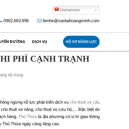
Vietnamese
0902.663.896
lienhe@vantaihoangminh.com
UYẾN ĐƯỜNG
DỊCH VỤ
HỒ SƠ NĂNG LỰC
CHI PHÍ CẠNH TRẠNH
không ngừng nỗ lực phát triển dịch vụ
cho thuê xe cẩu
, cho thuê xe nâng, cho thuê xe cứu hộ,… Đặc biệt do
hách hàng.
Thủ Thừa
là địa phương có vị trí giao thông
ẩu Thủ Thừa ngày càng tăng cao.