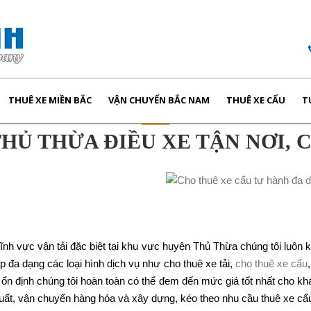
THUÊ XE MIỀN BẮC
VẬN CHUYỂN BẮC NAM
THUÊ XE CẨU
T
HỦ THỪA ĐIỀU XE TẬN NƠI, 
lĩnh vực vận tải đặc biệt tại khu vực huyện Thủ Thừa chúng tôi luôn 
 đa dạng các loại hình dịch vụ như cho thuê xe tải,
cho thuê xe cẩu
ổn định chúng tôi hoàn toàn có thể đem đến mức giá tốt nhất cho k
 xuất, vận chuyển hàng hóa và xây dựng, kéo theo nhu cầu thuê xe c