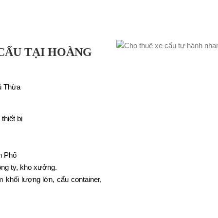
 CẨU TẠI HOÀNG
ủ Thừa
hiết bị
h Phố
ng ty, kho xưởng.
 khối lượng lớn, cẩu container,