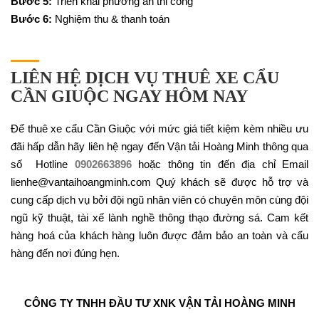
Bước 5:
Triển khai phương án thi công
Bước 6:
Nghiệm thu & thanh toán
LIÊN HỆ DỊCH VỤ THUÊ XE CẨU
CẦN GIUỘC NGAY HÔM NAY
Để thuê xe cẩu Cần Giuộc với mức giá tiết kiệm kèm nhiều ưu
đãi hấp dẫn hãy liên hệ ngay đến Vận tải Hoàng Minh thông qua
số Hotline
0902663896
hoặc thông tin đến địa chỉ Email
lienhe@vantaihoangminh.com Quý khách sẽ được hỗ trợ và
cung cấp dịch vụ bởi đội ngũ nhân viên có chuyên môn cùng đội
ngũ kỹ thuật, tài xế lành nghề thông thạo đường sá. Cam kết
hàng hoá của khách hàng luôn được đảm bảo an toàn và cẩu
hàng đến nơi đúng hẹn.
CÔNG TY TNHH ĐẦU TƯ XNK VẬN TẢI HOÀNG MINH