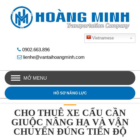
Vietnamese
0902.663.896
lienhe@vantaihoangminh.com
MỞ MENU
HỒ SƠ NĂNG LỰC
CHO THUÊ XE CẨU CẦN
GIUỘC NÂNG HẠ VÀ VẬN
CHUYỂN ĐÚNG TIẾN ĐỘ