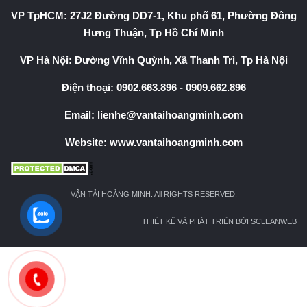
VP TpHCM: 27J2 Đường DD7-1, Khu phố 61, Phường Đông
Hưng Thuận, Tp Hồ Chí Minh
VP Hà Nội: Đường Vĩnh Quỳnh, Xã Thanh Trì, Tp Hà Nội
Điện thoại:
0902.663.896
-
0909.662.896
Email:
lienhe@vantaihoangminh.com
Website:
www.vantaihoangminh.com
VẬN TẢI HOÀNG MINH. All RIGHTS RESERVED.
THIẾT KẾ VÀ PHÁT TRIỂN BỞI SCLEANWEB