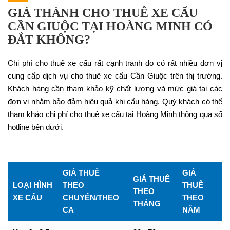
GIÁ THÀNH CHO THUÊ XE CẨU
CẦN GIUỘC TẠI HOÀNG MINH CÓ
ĐẮT KHÔNG?
Chi phí cho thuê xe cẩu rất cạnh tranh do có rất nhiều đơn vị
cung cấp dịch vụ cho thuê xe cẩu Cần Giuộc trên thị trường.
Khách hàng cần tham khảo kỹ chất lượng và mức giá tại các
đơn vị nhằm bảo đảm hiệu quả khi cẩu hàng. Quý khách có thể
tham khảo chi phí cho thuê xe cẩu tại Hoàng Minh thông qua số
hotline bên dưới.
GIÁ THUÊ
GIÁ
GIÁ THUÊ
LOẠI HÌNH
THEO
THUÊ
THEO
XE CẨU
CHUYẾN/THEO
THEO
THÁNG
CA
NĂM