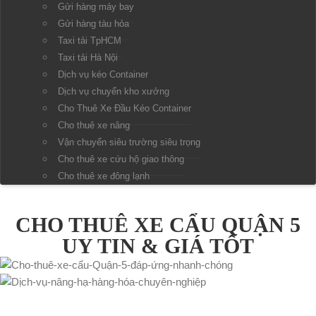
Gửi hàng máy bay
Gửi hàng tàu hỏa
Taxi tải TpHCM
Taxi tải Hà Nội
Dịch vụ kéo Container
Dịch vụ chuyển kho xưởng
Cho Thuê Xe Đầu Kéo Container
Cho thuê xe nâng
Vận chuyển siêu trường siêu trọng
Cho thuê xe cứu hộ giao thông
Cho thuê xe đông lạnh
HỒ SƠ NĂNG LỰC
CHO THUÊ XE CẨU QUẬN 5
UY TIN & GIÁ TỐT