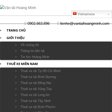
Vietnamese
0902.663.896
lienhe@vantaihoangminh.com
TRANG CHỦ
GIỚI THIỆU
Về chúng tôi
Thông tin liên hệ
Tin tức Hoàng Minh
THUÊ XE MIỀN NAM
Thuê xe tải Tp Hồ Chí Minh
Thuê xe tải Bình Dương
Thuê xe tải Đồng Nai
Thuê xe tải Vũng Tàu
Thuê xe tải Long An
Thuê xe tải Tây Ninh
Thuê xe tải Bình Phước