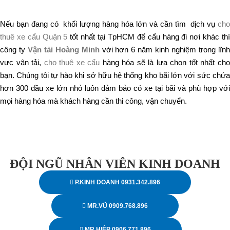
Nếu bạn đang có khối lượng hàng hóa lớn và cần tìm dịch vụ
cho
thuê xe cẩu Quận 5
tốt nhất tại TpHCM để cẩu hàng đi nơi khác th
công ty
Vận tải Hoàng Minh
với hơn 6 năm kinh nghiệm trong lĩn
vực vận tải,
cho thuê xe cẩu
hàng hóa sẽ là lựa chọn tốt nhất ch
bạn. Chúng tôi tự hào khi sở hữu hệ thống kho bãi lớn với sức chứa
hơn 300 đầu xe lớn nhỏ luôn đảm bảo có xe tại bãi và phù hợp với
mọi hàng hóa mà khách hàng cần thi công, vận chuyển.
ĐỘI NGŨ NHÂN VIÊN KINH DOANH
P.KINH DOANH 0931.342.896
MR.VŨ 0909.768.896
MR.HIỆP 0906.771.896