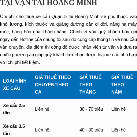
TẠI VẬN TẢI HOÀNG MINH
Chi phí cho thuê xe cẩu Quận 5 tại Hoàng Minh sẽ phụ thuộc vào
khối lượng, kích thước và quãng đường cần di dời, nâng hạ máy
móc, hàng hóa của khách hàng. Chính vì vậy quý khách hãy gọi
ngay đến Hotline của chúng tôi sau đó cung cấp thông tin về nhu cầu
vận chuyển, địa điểm thi công để được nhân viên tư vấn và đưa ra
nhiều phương án giúp quý khách lựa chọn được loại xe cẩu phù hợp
với chi phí tiết kiệm.
GIÁ THUÊ THEO
GIÁ THUÊ
GIÁ THUÊ
LOẠI HÌNH
CHUYẾN/THEO
THEO
THEO
XE CẨU
CA
THÁNG
NĂM
Xe cẩu 2.5
Liên hệ
30 - 70 triệu
Liên hệ
tấn
Xe cẩu 3.5
Liên hệ
40 - 80 triệu
Liên hệ
tấn