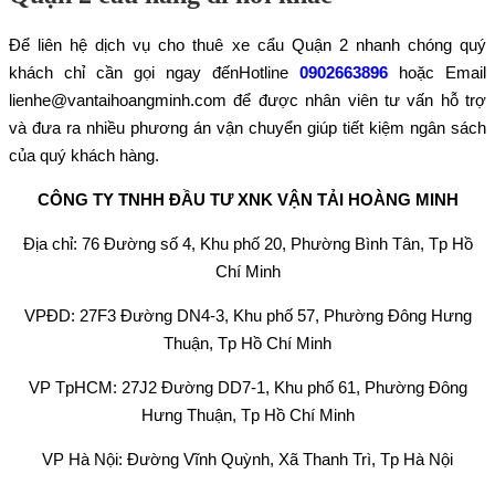
Để liên hệ dịch vụ cho thuê xe cẩu Quận 2 nhanh chóng quý
khách chỉ cần gọi ngay đếnHotline
0902663896
hoặc Email
lienhe@vantaihoangminh.com để được nhân viên tư vấn hỗ trợ
và đưa ra nhiều phương án vận chuyển giúp tiết kiệm ngân sách
của quý khách hàng.
CÔNG TY TNHH ĐẦU TƯ XNK VẬN TẢI HOÀNG MINH
Địa chỉ: 76 Đường số 4, Khu phố 20, Phường Bình Tân, Tp Hồ
Chí Minh
VPĐD: 27F3 Đường DN4-3, Khu phố 57, Phường Đông Hưng
Thuận, Tp Hồ Chí Minh
VP TpHCM: 27J2 Đường DD7-1, Khu phố 61, Phường Đông
Hưng Thuận, Tp Hồ Chí Minh
VP Hà Nội: Đường Vĩnh Quỳnh, Xã Thanh Trì, Tp Hà Nội