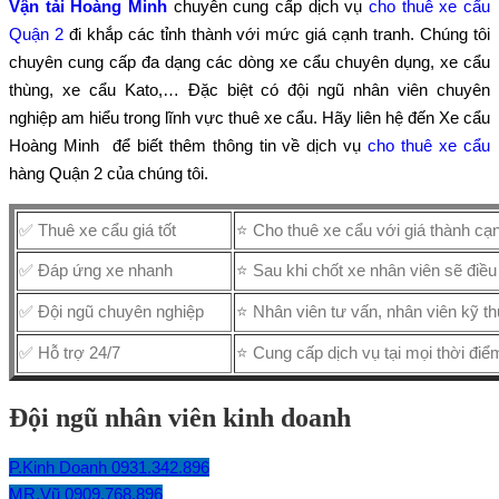
Vận tải Hoàng Minh
chuyên cung cấp dịch vụ
cho thuê xe cẩu
Quận 2
đi khắp các tỉnh thành với mức giá cạnh tranh. Chúng tôi
chuyên cung cấp đa dạng các dòng xe cẩu chuyên dụng, xe cẩu
thùng, xe cẩu Kato,… Đặc biệt có đội ngũ nhân viên chuyên
nghiệp am hiểu trong lĩnh vực thuê xe cẩu. Hãy liên hệ đến Xe cẩu
Hoàng Minh để biết thêm thông tin về dịch vụ
cho thuê xe cẩu
hàng Quận 2 của chúng tôi.
✅ Thuê xe cẩu giá tốt
⭐ Cho thuê xe cẩu với giá thành cạn
✅ Đáp ứng xe nhanh
⭐ Sau khi chốt xe nhân viên sẽ điều
✅ Đội ngũ chuyên nghiệp
⭐ Nhân viên tư vấn, nhân viên kỹ thu
✅ Hỗ trợ 24/7
⭐ Cung cấp dịch vụ tại mọi thời đi
Đội ngũ nhân viên kinh doanh
P.Kinh Doanh 0931.342.896
MR.Vũ 0909.768.896