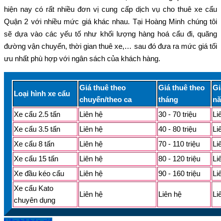
hiện nay có rất nhiều đơn vị cung cấp dịch vụ cho thuê xe cẩu
Quận 2 với nhiều mức giá khác nhau. Tại Hoàng Minh chúng tôi
sẽ dựa vào các yếu tố như khối lượng hàng hoá cẩu đi, quãng
đường vận chuyển, thời gian thuê xe,… sau đó đưa ra mức giá tối
ưu nhất phù hợp với ngân sách của khách hàng.
Giá thuê theo
Giá thuê theo
Gi
Loại hình xe cẩu
chuyến/theo ca
tháng
n
Xe cẩu 2.5 tấn
Liên hệ
30 - 70 triệu
Li
Xe cẩu 3.5 tấn
Liên hệ
40 - 80 triệu
Li
Xe cẩu 8 tấn
Liên hệ
70 - 110 triệu
Li
Xe cẩu 15 tấn
Liên hệ
80 - 120 triệu
Li
Xe đầu kéo cẩu
Liên hệ
90 - 160 triệu
Li
Xe cẩu Kato
Liên hệ
Liên hệ
Li
chuyên dụng