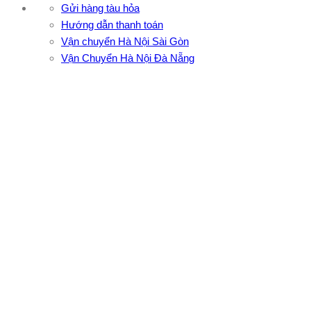
Gửi hàng tàu hỏa
Hướng dẫn thanh toán
Vận chuyển Hà Nội Sài Gòn
Vận Chuyển Hà Nội Đà Nẵng
CÔNG TY TNHH ĐẦU TƯ XNK VẬN TẢI HOÀNG MINH
Địa chỉ: 76 Đường số 4, Khu phố 20, Phường Bình Tân, Tp
Hồ Chí Minh
VPĐD: 27F3 Đường DN4-3, Khu phố 57, Phường Đông Hưng
Thuận, Tp Hồ Chí Minh
VP TpHCM: 27J2 Đường DD7-1, Khu phố 61, Phường Đông
Hưng Thuận, Tp Hồ Chí Minh
VP Hà Nội: Đường Vĩnh Quỳnh, Xã Thanh Trì, Tp Hà Nội
Điện thoại:
0902.663.896
-
0909.662.896
Email:
lienhe@vantaihoangminh.com