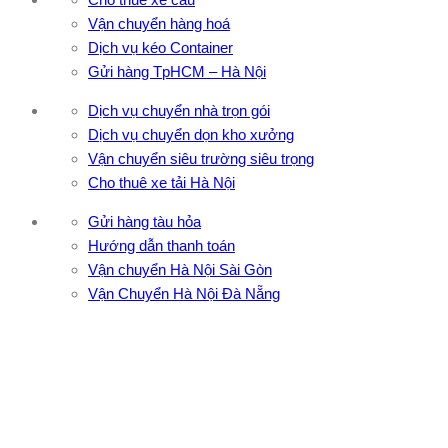
Vận chuyển hàng hoá
Dịch vụ kéo Container
Gửi hàng TpHCM – Hà Nội
Dịch vụ chuyển nhà trọn gói
Dịch vụ chuyển dọn kho xưởng
Vận chuyển siêu trường siêu trọng
Cho thuê xe tải Hà Nội
Gửi hàng tàu hỏa
Hướng dẫn thanh toán
Vận chuyển Hà Nội Sài Gòn
Vận Chuyển Hà Nội Đà Nẵng
CÔNG TY TNHH ĐẦU TƯ XNK VẬN TẢI HOÀNG MINH
Địa chỉ: 76 Đường số 4, Khu phố 20, Phường Bình Tân, Tp
Hồ Chí Minh
VPĐD: 27F3 Đường DN4-3, Khu phố 57, Phường Đông Hưng