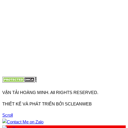
Thuận, Tp Hồ Chí Minh
VP TpHCM: 27J2 Đường DD7-1, Khu phố 61, Phường Đông
Hưng Thuận, Tp Hồ Chí Minh
VP Hà Nội: Đường Vĩnh Quỳnh, Xã Thanh Trì, Tp Hà Nội
Điện thoại:
0902.663.896
-
0909.662.896
Email:
lienhe@vantaihoangminh.com
Website:
www.vantaihoangminh.com
VẬN TẢI HOÀNG MINH. All RIGHTS RESERVED.
THIẾT KẾ VÀ PHÁT TRIỂN BỞI SCLEANWEB
Scroll