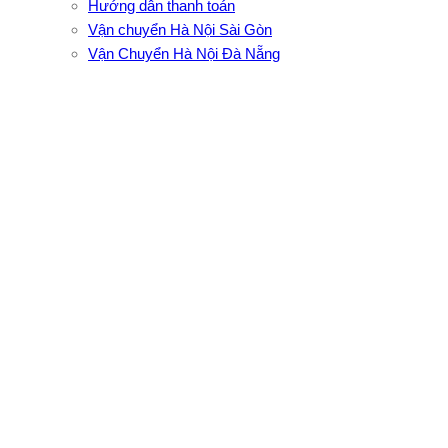
Hướng dẫn thanh toán
Vận chuyển Hà Nội Sài Gòn
Vận Chuyển Hà Nội Đà Nẵng
CÔNG TY TNHH ĐẦU TƯ XNK VẬN TẢI HOÀNG MINH
Địa chỉ: 76 Đường số 4, Khu phố 20, Phường Bình Tân, Tp
Hồ Chí Minh
VPĐD: 27F3 Đường DN4-3, Khu phố 57, Phường Đông Hưng
Thuận, Tp Hồ Chí Minh
VP TpHCM: 27J2 Đường DD7-1, Khu phố 61, Phường Đông
Hưng Thuận, Tp Hồ Chí Minh
VP Hà Nội: Đường Vĩnh Quỳnh, Xã Thanh Trì, Tp Hà Nội
Điện thoại:
0902.663.896
-
0909.662.896
Email:
lienhe@vantaihoangminh.com