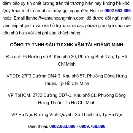
đảm bảo uy tín chất lượng trên thị trường hiện nay không hề khó.
Quý khách chỉ cần nhấc máy gọi ngay đến Hotline
0902.663.896
hoặc Email lienhe@vantaihoangminh.com để được đội ngũ nhân
viên tiếp nhận tư vấn và hỗ trợ đưa ra các phương án lựa chọn xe
cẩu phù hợp với chi phí của khách hàng.
CÔNG TY TNHH ĐẦU TƯ XNK VẬN TẢI HOÀNG MINH
Địa chỉ: 76 Đường số 4, Khu phố 20, Phường Bình Tân, Tp Hồ
Chí Minh
VPĐD: 27F3 Đường DN4-3, Khu phố 57, Phường Đông Hưng
Thuận, Tp Hồ Chí Minh
VP TpHCM: 27J2 Đường DD7-1, Khu phố 61, Phường Đông
Hưng Thuận, Tp Hồ Chí Minh
VP Hà Nội: Đường Vĩnh Quỳnh, Xã Thanh Trì, Tp Hà Nội
Điện thoại:
0902.663.896
-
0909.768.896