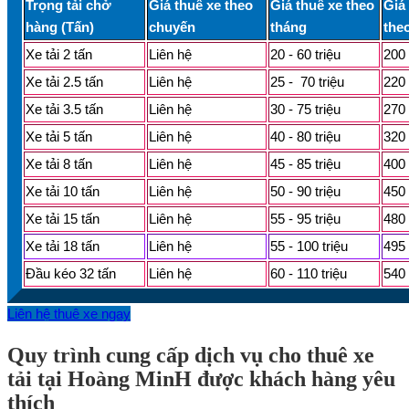
Trọng tải chở
Giá thuê xe theo
Giá thuê xe theo
Giá
hàng (Tấn)
chuyến
tháng
the
Xe tải 2 tấn
Liên hệ
20 - 60 triệu
200 
Xe tải 2.5 tấn
Liên hệ
25 - 70 triệu
220 
Xe tải 3.5 tấn
Liên hệ
30 - 75 triệu
270 
Xe tải 5 tấn
Liên hệ
40 - 80 triệu
320 
Xe tải 8 tấn
Liên hệ
45 - 85 triệu
400 
Xe tải 10 tấn
Liên hệ
50 - 90 triệu
450 
Xe tải 15 tấn
Liên hệ
55 - 95 triệu
480 
Xe tải 18 tấn
Liên hệ
55 - 100 triệu
495 
Đầu kéo 32 tấn
Liên hệ
60 - 110 triệu
540 
Liên hệ thuê xe ngay
Quy trình cung cấp dịch vụ cho thuê xe
tải tại Hoàng MinH được khách hàng yêu
thích