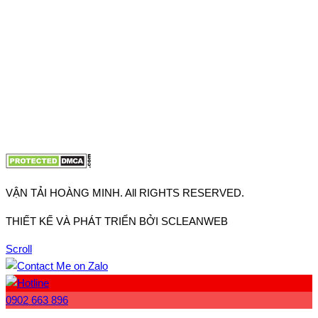
VP TpHCM: 27J2 Đường DD7-1, Khu phố 61, Phường Đông
Hưng Thuận, Tp Hồ Chí Minh
VP Hà Nội: Đường Vĩnh Quỳnh, Xã Thanh Trì, Tp Hà Nội
Điện thoại:
0902.663.896
-
0909.662.896
Email:
lienhe@vantaihoangminh.com
Website:
www.vantaihoangminh.com
VẬN TẢI HOÀNG MINH. All RIGHTS RESERVED.
THIẾT KẾ VÀ PHÁT TRIỂN BỞI SCLEANWEB
Scroll
0902 663 896