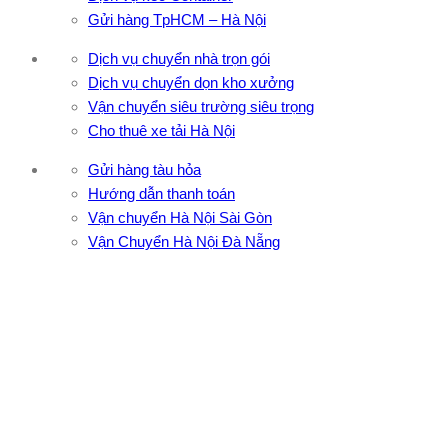
Gửi hàng TpHCM – Hà Nội
Dịch vụ chuyển nhà trọn gói
Dịch vụ chuyển dọn kho xưởng
Vận chuyển siêu trường siêu trọng
Cho thuê xe tải Hà Nội
Gửi hàng tàu hỏa
Hướng dẫn thanh toán
Vận chuyển Hà Nội Sài Gòn
Vận Chuyển Hà Nội Đà Nẵng
CÔNG TY TNHH ĐẦU TƯ XNK VẬN TẢI HOÀNG MINH
Địa chỉ: 76 Đường số 4, Khu phố 20, Phường Bình Tân, Tp
Hồ Chí Minh
VPĐD: 27F3 Đường DN4-3, Khu phố 57, Phường Đông Hưng
Thuận, Tp Hồ Chí Minh