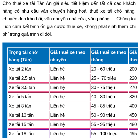
Cho thuê xe tải Tân An giá siêu tiết kiệm đến tất cả các khách
hàng có nhu cầu vận chuyển hàng hoá, thuê xe tải chở hàng,
chuyển dọn kho bãi, vận chuyển nhà cửa, văn phòng,… Chúng tôi
luôn cam kết bình ổn giá cước thuê xe, không phát sinh thêm chi
phí trong quá trình di dời.
Trọng tải chở
Giá thuê xe theo
Giá thuê xe theo
Giá
hàng (Tấn)
chuyến
tháng
the
Xe tải 2 tấn
Liên hệ
20 - 60 triệu
200 
Xe tải 2.5 tấn
Liên hệ
25 - 70 triệu
220 
Xe tải 3.5 tấn
Liên hệ
30 - 75 triệu
270 
Xe tải 5 tấn
Liên hệ
40 - 80 triệu
320 
Xe tải 8 tấn
Liên hệ
45 - 85 triệu
400 
Xe tải 10 tấn
Liên hệ
50 - 90 triệu
450 
Xe tải 15 tấn
Liên hệ
55 - 95 triệu
480 
Xe tải 18 tấn
Liên hệ
55 - 100 triệu
495 