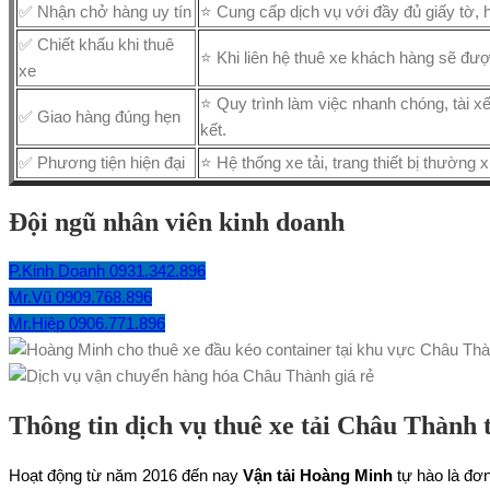
✅ Nhận chở hàng uy tín
⭐ Cung cấp dịch vụ với đầy đủ giấy tờ, 
✅ Chiết khấu khi thuê
⭐ Khi liên hệ thuê xe khách hàng sẽ đượ
xe
⭐ Quy trình làm việc nhanh chóng, tài 
✅ Giao hàng đúng hẹn
kết.
✅ Phương tiện hiện đại
⭐ Hệ thống xe tải, trang thiết bị thường
Đội ngũ nhân viên kinh doanh
P.Kinh Doanh 0931.342.896
Mr.Vũ 0909.768.896
Mr.Hiệp 0906.771.896
Thông tin dịch vụ thuê xe tải Châu Thành
Hoạt động từ năm 2016 đến nay
Vận tải Hoàng Minh
tự hào là đơn