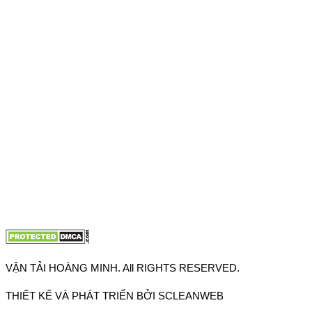
Hồ Chí Minh
VPĐD: 27F3 Đường DN4-3, Khu phố 57, Phường Đông Hưng
Thuận, Tp Hồ Chí Minh
VP TpHCM: 27J2 Đường DD7-1, Khu phố 61, Phường Đông
Hưng Thuận, Tp Hồ Chí Minh
VP Hà Nội: Đường Vĩnh Quỳnh, Xã Thanh Trì, Tp Hà Nội
Điện thoại:
0902.663.896
-
0909.662.896
Email:
lienhe@vantaihoangminh.com
Website:
www.vantaihoangminh.com
VẬN TẢI HOÀNG MINH. All RIGHTS RESERVED.
THIẾT KẾ VÀ PHÁT TRIỂN BỞI SCLEANWEB