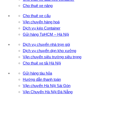
Cho thuê xe nâng
Cho thuê xe cẩu
Vận chuyển hàng hoá
Dịch vụ kéo Container
Gửi hàng TpHCM – Hà Nội
Dịch vụ chuyển nhà trọn gói
Dịch vụ chuyển dọn kho xưởng
Vận chuyển siêu trường siêu trọng
Cho thuê xe tải Hà Nội
Gửi hàng tàu hỏa
Hướng dẫn thanh toán
Vận chuyển Hà Nội Sài Gòn
Vận Chuyển Hà Nội Đà Nẵng
CÔNG TY TNHH ĐẦU TƯ XNK VẬN TẢI HOÀNG MINH
Địa chỉ: 76 Đường số 4, Khu phố 20, Phường Bình Tân, Tp