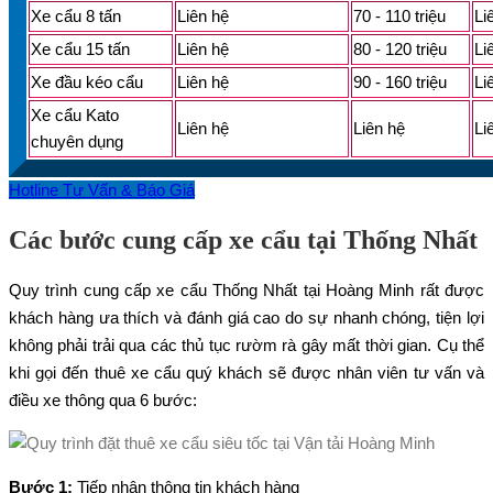
Xe cẩu 8 tấn
Liên hệ
70 - 110 triệu
Li
Xe cẩu 15 tấn
Liên hệ
80 - 120 triệu
Li
Xe đầu kéo cẩu
Liên hệ
90 - 160 triệu
Li
Xe cẩu Kato
Liên hệ
Liên hệ
Li
chuyên dụng
Hotline Tư Vấn & Báo Giá
Các bước cung cấp xe cẩu tại Thống Nhất
Quy trình cung cấp xe cẩu Thống Nhất tại Hoàng Minh rất được
khách hàng ưa thích và đánh giá cao do sự nhanh chóng, tiện lợi
không phải trải qua các thủ tục rườm rà gây mất thời gian. Cụ thể
khi gọi đến thuê xe cẩu quý khách sẽ được nhân viên tư vấn và
điều xe thông qua 6 bước:
Bước 1:
Tiếp nhận thông tin khách hàng