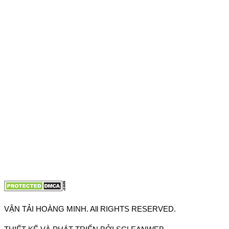
Địa chỉ: 76 Đường số 4, Khu phố 20, Phường Bình Tân, Tp
Hồ Chí Minh
VPĐD: 27F3 Đường DN4-3, Khu phố 57, Phường Đông Hưng
Thuận, Tp Hồ Chí Minh
VP TpHCM: 27J2 Đường DD7-1, Khu phố 61, Phường Đông
Hưng Thuận, Tp Hồ Chí Minh
VP Hà Nội: Đường Vĩnh Quỳnh, Xã Thanh Trì, Tp Hà Nội
Điện thoại:
0902.663.896
-
0909.662.896
Email:
lienhe@vantaihoangminh.com
Website:
www.vantaihoangminh.com
VẬN TẢI HOÀNG MINH. All RIGHTS RESERVED.