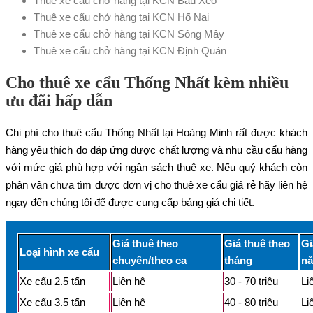
Thuê xe cẩu chở hàng tại KCN Bàu Xéo
Thuê xe cẩu chở hàng tại KCN Hố Nai
Thuê xe cẩu chở hàng tại KCN Sông Mây
Thuê xe cẩu chở hàng tại KCN Định Quán
Cho thuê xe cẩu Thống Nhất kèm nhiều
ưu đãi hấp dẫn
Chi phí cho thuê cẩu Thống Nhất tại Hoàng Minh rất được khách
hàng yêu thích do đáp ứng được chất lượng và nhu cầu cẩu hàng
với mức giá phù hợp với ngân sách thuê xe. Nếu quý khách còn
phân vân chưa tìm được đơn vị cho thuê xe cẩu giá rẻ hãy liên hệ
ngay đến chúng tôi để được cung cấp bảng giá chi tiết.
Giá thuê theo
Giá thuê theo
Gi
Loại hình xe cẩu
chuyến/theo ca
tháng
n
Xe cẩu 2.5 tấn
Liên hệ
30 - 70 triệu
Li
Xe cẩu 3.5 tấn
Liên hệ
40 - 80 triệu
Li