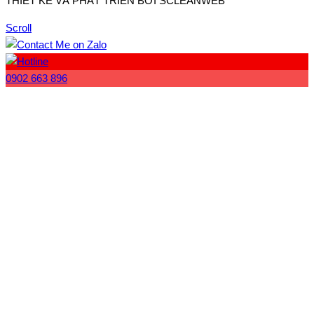
THIẾT KẾ VÀ PHÁT TRIỂN BỞI SCLEANWEB
Scroll
0902 663 896