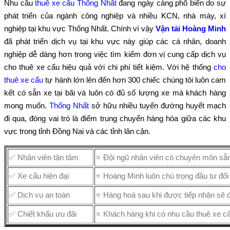
Nhu cầu
thuê xe cẩu Thống Nhất
đang ngày càng phổ biến do sự
phát triển của ngành công nghiệp và nhiều KCN, nhà máy, xí
nghiệp tại khu vực Thống Nhất. Chính vì vậy
Vận tải Hoàng Minh
đã phát triển dịch vụ tại khu vực này giúp các cá nhân, doanh
nghiệp dễ dàng hơn trong việc tìm kiếm đơn vị cung cấp dịch vụ
cho thuê xe cẩu hiệu quả với chi phí tiết kiệm. Với hệ thống
cho
thuê xe cẩu
tự hành lớn lên đến hơn 300 chiếc chúng tôi luôn cam
kết có sẵn xe tại bãi và luôn có đủ số lượng xe mà khách hàng
mong muốn.
Thống Nhất
sở hữu nhiều tuyến đường huyết mạch
đi qua, đóng vai trò là điểm trung chuyển hàng hóa giữa các khu
vực trong tỉnh Đồng Nai và các tỉnh lân cận.
✅ Nhân viên tận tâm
⭐ Đội ngũ nhân viên có chuyên môn sẵn
✅ Xe cẩu hiện đại
⭐ Hoàng Minh luôn chú trọng đầu tư đổ
✅ Dịch vụ an toàn
⭐ Hàng hoá sau khi được tiếp nhận sẽ
✅ Chiết khấu ưu đãi
⭐ Khách hàng khi có nhu cầu thuê xe cẩ