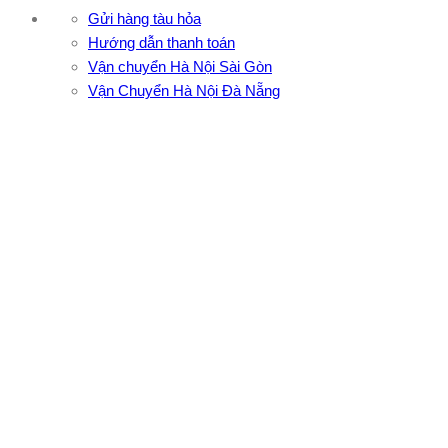
Gửi hàng tàu hỏa
Hướng dẫn thanh toán
Vận chuyển Hà Nội Sài Gòn
Vận Chuyển Hà Nội Đà Nẵng
CÔNG TY TNHH ĐẦU TƯ XNK VẬN TẢI HOÀNG MINH
Địa chỉ: 76 Đường số 4, Khu phố 20, Phường Bình Tân, Tp
Hồ Chí Minh
VPĐD: 27F3 Đường DN4-3, Khu phố 57, Phường Đông Hưng
Thuận, Tp Hồ Chí Minh
VP TpHCM: 27J2 Đường DD7-1, Khu phố 61, Phường Đông
Hưng Thuận, Tp Hồ Chí Minh
VP Hà Nội: Đường Vĩnh Quỳnh, Xã Thanh Trì, Tp Hà Nội
Điện thoại:
0902.663.896
-
0909.662.896
Email:
lienhe@vantaihoangminh.com