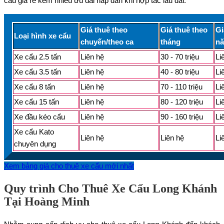
cẩu giá rẻ kèm nhiều ưu đãi hấp dẫn khi hợp tác lâu dài.
Giá thuê theo
Giá thuê theo
Gi
Loại hình xe cẩu
chuyến/theo ca
tháng
n
Xe cẩu 2.5 tấn
Liên hệ
30 - 70 triệu
Li
Xe cẩu 3.5 tấn
Liên hệ
40 - 80 triệu
Li
Xe cẩu 8 tấn
Liên hệ
70 - 110 triệu
Li
Xe cẩu 15 tấn
Liên hệ
80 - 120 triệu
Li
Xe đầu kéo cẩu
Liên hệ
90 - 160 triệu
Li
Xe cẩu Kato
Liên hệ
Liên hệ
Li
chuyên dụng
Xem bảng giá cho thuê xe cẩu mới nhất
Quy trình Cho Thuê Xe Cẩu Long Khánh
Tại Hoàng Minh