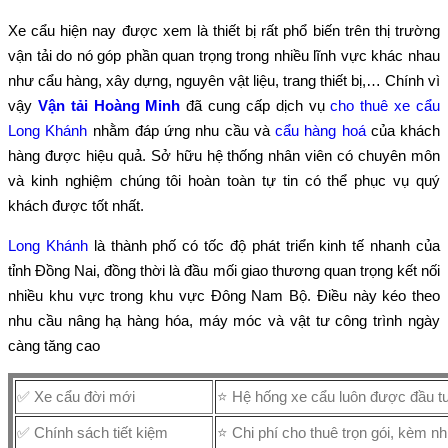
Xe cẩu hiện nay được xem là thiết bị rất phổ biến trên thị trường
vận tải do nó góp phần quan trọng trong nhiều lĩnh vực khác nhau
như cẩu hàng, xây dựng, nguyên vật liệu, trang thiết bị,… Chính vì
vậy
Vận tải Hoàng Minh
đã cung cấp dịch vụ
cho thuê xe cẩu
Long Khánh
nhằm đáp ứng nhu cầu và
cẩu hàng hoá
của khách
hàng được hiệu quả. Sở hữu hệ thống nhân viên có chuyên môn
và kinh nghiệm chúng tôi hoàn toàn tự tin có thể phục vụ quý
khách được tốt nhất.
Long Khánh
là thành phố có tốc độ phát triển kinh tế nhanh của
tỉnh Đồng Nai, đồng thời là đầu mối giao thương quan trọng kết nối
nhiều khu vực trong khu vực Đông Nam Bộ. Điều này kéo theo
nhu cầu nâng hạ hàng hóa, máy móc và vật tư công trình ngày
càng tăng cao
✅ Xe cẩu đời mới
⭐ Hệ hống xe cẩu luôn được đầu t
✅ Chính sách tiết kiệm
⭐ Chi phí cho thuê trọn gói, kèm nh