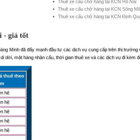
Thuê xe cẩu chở hàng tại KCN Hố Nai
Thuê xe cẩu chở hàng tại KCN Sông M
Thuê xe cẩu chở hàng tại KCN Định Qu
- giá tốt
oàng Minh đã đẩy mạnh đầu tư các dịch vụ cung cấp trên thị trường v
di dời, mặt hàng nhận cẩu, thời gian thuê xe và các dịch vụ đi kèm
á thuê theo
ăm
ên hệ
ên hệ
ên hệ
ên hệ
ên hệ