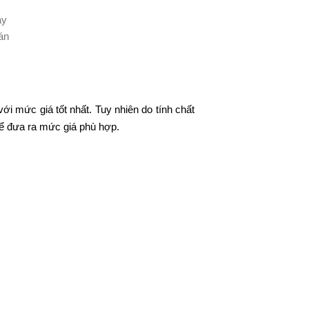
ây
án
ới mức giá tốt nhất. Tuy nhiên do tính chất
 để đưa ra mức giá phù hợp.