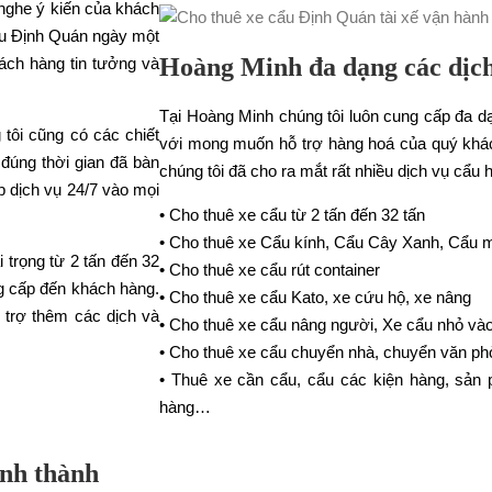
 nghe ý kiến của khách
cẩu Định Quán ngày một
Hoàng Minh đa dạng các dịch
hách hàng tin tưởng và
Tại Hoàng Minh chúng tôi luôn cung cấp đa d
tôi cũng có các chiết
với mong muốn hỗ trợ hàng hoá của quý khác
 đúng thời gian đã bàn
chúng tôi đã cho ra mắt rất nhiều dịch vụ cẩ
 dịch vụ 24/7 vào mọi
• Cho thuê xe cẩu từ 2 tấn đến 32 tấn
• Cho thuê xe Cẩu kính, Cẩu Cây Xanh, Cẩu má
 trọng từ 2 tấn đến 32
• Cho thuê xe cẩu rút container
g cấp đến khách hàng.
• Cho thuê xe cẩu Kato, xe cứu hộ, xe nâng
 trợ thêm các dịch và
• Cho thuê xe cẩu nâng người, Xe cẩu nhỏ và
• Cho thuê xe cẩu chuyển nhà, chuyển văn ph
• Thuê xe cần cẩu, cẩu các kiện hàng, sản 
hàng…
ỉnh thành