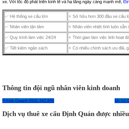
xe. Với tốc độ phát triển kinh tế và hạ tầng ngày càng mạnh mẽ,
Đị
✅ Hệ thống xe cẩu lớn
⭐ Sở hữu hơn 300 đầu xe cẩu lớ
✅ Nhân viên tận tâm
⭐ Nhân viên nhiệt tình luôn sẵ
✅ Quy trình làm việc 24/24
⭐ Thời gian làm việc linh hoạt đ
✅ Tiết kiệm ngân sách
⭐ Có nhiều chính sách ưu đãi, g
Thông tin đội ngũ nhân viên kinh doanh
P.Kinh Doanh 0931.342.896
Mr.Vũ 
Dịch vụ thuê xe cẩu Định Quán được nhiều