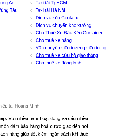
Long An
Taxi tải TpHCM
Vũng Tàu
Taxi tải Hà Nội
Dịch vụ kéo Container
Dịch vụ chuyển kho xưởng
Cho Thuê Xe Đầu Kéo Container
Cho thuê xe nâng
Vận chuyển siêu trường siêu trọng
Cho thuê xe cứu hộ giao thông
Cho thuê xe đông lạnh
CÔNG TY TNHH ĐẦU
TƯ XNK VẬN TẢI
HOÀNG MINH
Địa chỉ: 76 Đường số
4, Khu phố 20,
iệp. Với nhiều năm hoạt động và cẩu nhiều
Phường Bình Tân, Tp
ên môn đảm bảo hàng hoá được giao đến nơi
Hồ Chí Minh
ách hàng giúp tiết kiệm ngân sách khi thuê