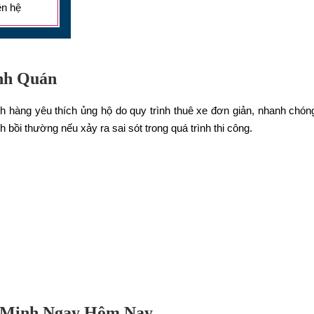
ên hệ
ịnh Quán
 hàng yêu thích ủng hộ do quy trình thuê xe đơn giản, nhanh chón
bồi thường nếu xảy ra sai sót trong quá trình thi công.
g Minh Ngay Hôm Nay