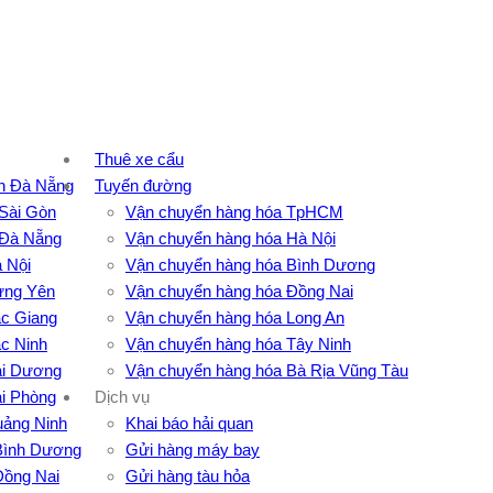
Thuê xe cẩu
n Đà Nẵng
Tuyến đường
Sài Gòn
Vận chuyển hàng hóa TpHCM
 Đà Nẵng
Vận chuyển hàng hóa Hà Nội
 Nội
Vận chuyển hàng hóa Bình Dương
ưng Yên
Vận chuyển hàng hóa Đồng Nai
c Giang
Vận chuyển hàng hóa Long An
c Ninh
Vận chuyển hàng hóa Tây Ninh
ải Dương
Vận chuyển hàng hóa Bà Rịa Vũng Tàu
i Phòng
Dịch vụ
ảng Ninh
Khai báo hải quan
 Bình Dương
Gửi hàng máy bay
Đồng Nai
Gửi hàng tàu hỏa