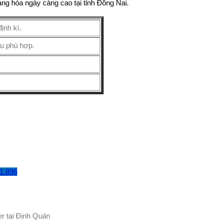
ng hóa ngày càng cao tại tỉnh Đồng Nai.
VPĐD: 27F3 Đường
DN4-3, Khu phố 57,
ịnh kì.
Phường Đông Hưng
Thuận, Tp Hồ Chí
ẩu phù hợp.
Minh
VP TpHCM: 27J2
Đường DD7-1, Khu
phố 61, Phường Đông
Hưng Thuận, Tp Hồ
Chí Minh
VP Hà Nội: Đường
Vĩnh Quỳnh, Xã Thanh
Trì, Tp Hà Nội
1.896
Điện thoại:
0902.663.896
-
0909.662.896