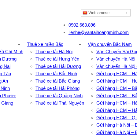
Vietnamese
0902.663.896
lienhe@vantaihoangminh.com
Thuê xe miền Bắc
Vận chuyển Bắc Nam
 Hồ Chí Minh
Thuê xe tải Hà Nội
Vận Chuyển Sài Gò
nh Dương
Thuê xe tải Hưng Yên
Vận chuyển Hà Nội 
g Nai
Thuê xe tải Hải Dương
Vận chuyển Hà Nội
ng Tàu
Thuê xe tải Bắc Ninh
Gửi hàng HCM – Hà
g An
Thuê xe tải Bắc Giang
Gửi hàng HCM – H
 Ninh
Thuê xe tải Hải Phòng
Gửi hàng HCM – Bắ
nh Phước
Thuê xe tải Quảng Ninh
Gửi hàng HCM – Bắ
n Giang
Thuê xe tải Thái Nguyên
Gửi hàng HCM – H
Gửi hàng HCM – Hả
Gửi hàng HCM – Qu
Gửi hàng Hà Nội –
Gửi hàng Hà Nội – 