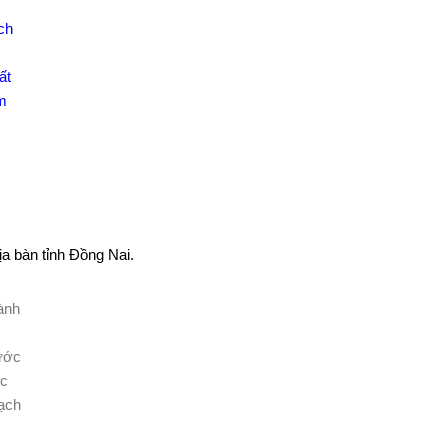
ch
ất
m
ịa bàn tỉnh Đồng Nai.
ành
ước
ức
ạch