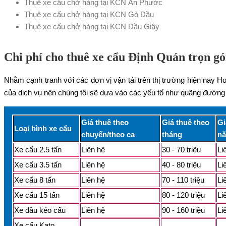
Thuê xe cẩu chở hàng tại KCN An Phước
Thuê xe cẩu chở hàng tại KCN Gò Dầu
Thuê xe cẩu chở hàng tại KCN Dầu Giây
Chi phí cho thuê xe cẩu Định Quán trọn gói 
Nhằm cạnh tranh với các đơn vị vận tải trên thị trường hiện nay H
của dịch vụ nên chúng tôi sẽ dựa vào các yếu tố như quãng đường 
Giá thuê theo
Giá thuê theo
Gi
Loại hình xe cẩu
chuyến/theo ca
tháng
n
Xe cẩu 2.5 tấn
Liên hệ
30 - 70 triệu
Li
Xe cẩu 3.5 tấn
Liên hệ
40 - 80 triệu
Li
Xe cẩu 8 tấn
Liên hệ
70 - 110 triệu
Li
Xe cẩu 15 tấn
Liên hệ
80 - 120 triệu
Li
Xe đầu kéo cẩu
Liên hệ
90 - 160 triệu
Li
Xe cẩu Kato