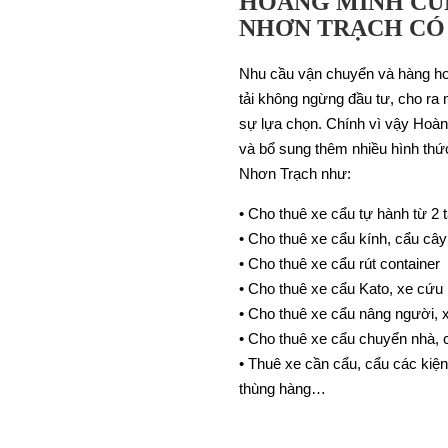
HOÀNG MINH CU
NHƠN TRẠCH CÓ
Nhu cầu vận chuyển và hàng ho
tải không ngừng đầu tư, cho ra 
sự lựa chọn. Chính vì vậy Hoà
và bổ sung thêm nhiều hình thức
Nhơn Trạch như:
• Cho thuê xe cẩu tự hành từ 2 
• Cho thuê xe cẩu kính, cẩu cây
• Cho thuê xe cẩu rút container
• Cho thuê xe cẩu Kato, xe cứu
• Cho thuê xe cẩu nâng người,
• Cho thuê xe cẩu chuyển nhà, 
• Thuê xe cần cẩu, cẩu các kiện
thùng hàng…