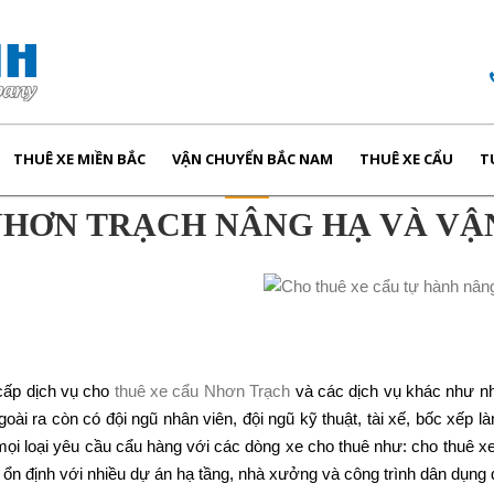
THUÊ XE MIỀN BẮC
VẬN CHUYỂN BẮC NAM
THUÊ XE CẨU
T
NHƠN TRẠCH NÂNG HẠ VÀ VẬ
cấp dịch vụ cho
thuê xe cẩu Nhơn Trạch
và các dịch vụ khác như nh
goài ra còn có đội ngũ nhân viên, đội ngũ kỹ thuật, tài xế, bốc xếp
ọi loại yêu cầu cẩu hàng với các dòng xe cho thuê như: cho thuê xe 
tế ổn định với nhiều dự án hạ tầng, nhà xưởng và công trình dân dụng