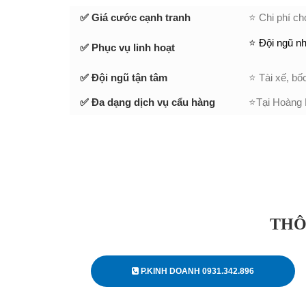
✅ Giá cước cạnh tranh
⭐ Chi phí ch
⭐ Đội ngũ nh
✅ Phục vụ linh hoạt
✅ Đội ngũ tận tâm
⭐ Tài xế, bố
✅ Đa dạng dịch vụ cẩu hàng
⭐Tại Hoàng M
THÔ
P.KINH DOANH 0931.342.896