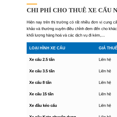
CHI PHÍ CHO THUÊ XE CẨU
Hiện nay trên thị trường có rất nhiều đơn vị cung
khảo và thường xuyên điều chỉnh đem đến cho khách h
khối lượng hàng hoá và các dịch vụ đi kèm,…
LOẠI HÌNH XE CẨU
GIÁ THU
Xe cẩu 2.5 tấn
Liên hệ
Xe cẩu 3.5 tấn
Liên hệ
Xe cẩu 8 tấn
Liên hệ
Xe cẩu 15 tấn
Liên hệ
Xe đầu kéo cẩu
Liên hệ
Xe cẩu Kato chuyên dụng
Liên hệ