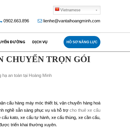
Vietnamese
0902.663.896
lienhe@vantaihoangminh.com
UYẾN ĐƯỜNG
DỊCH VỤ
HỒ SƠ NĂNG LỰC
N CHUYỂN TRỌN GÓI
ận cẩu hàng máy móc thiết bị, vận chuyển hàng hoá
 lành nghề sẵn sàng phục vụ và hỗ trợ
cho thuê xe cẩu
cẩu kato, xe cẩu tự hành, xe cẩu thùng, xe cần cẩu,
 được triển khai thường xuyên.