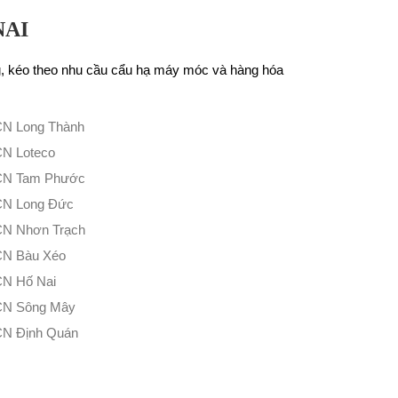
NAI
g, kéo theo nhu cầu cẩu hạ máy móc và hàng hóa
KCN Long Thành
CN Loteco
KCN Tam Phước
KCN Long Đức
KCN Nhơn Trạch
KCN Bàu Xéo
CN Hố Nai
KCN Sông Mây
KCN Định Quán