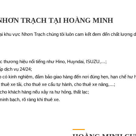
 NHƠN TRẠCH TẠI HOÀNG MINH
ại khu vực Nhơn Trạch chúng tôi luôn cam kết đem đến chất lượng dị
ác thương hiệu nổi tiếng như Hino, Huyndai, ISUZU,…;
p dịch vụ 24/24;
ếp có kinh nghiệm, đảm bảo giao hàng đến nơi đúng hẹn, hạn chế hư 
huê xe tải, cho thuê xe cẩu tự hành, cho thuê xe nâng,…;
cho khách hàng nếu xảy ra hư hỏng, thất lạc;
minh bạch, rõ ràng khi thuê xe.