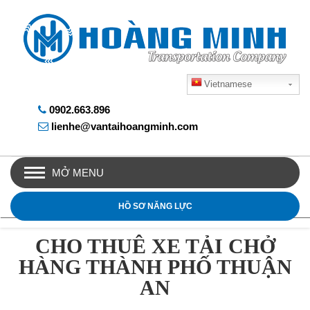
Vietnamese
0902.663.896
lienhe@vantaihoangminh.com
MỞ MENU
HỒ SƠ NĂNG LỰC
CHO THUÊ XE TẢI CHỞ
HÀNG THÀNH PHỐ THUẬN
AN