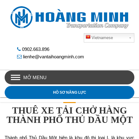
Vietnamese
0902.663.896
lienhe@vantaihoangminh.com
MỞ MENU
HỒ SƠ NĂNG LỰC
THUÊ XE TẢI CHỞ HÀNG
THÀNH PHỐ THỦ DẦU MỘT
Thành phố Thủ Dầu Một hiện là khu đô thị loại I, là khu vực