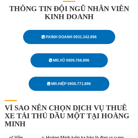
THÔNG TIN ĐỘI NGŨ NHÂN VIÊN
KINH DOANH
P.KINH DOANH 0931.342.896
MR.VŨ 0909.768.896
MR.HIỆP 0906.771.896
VÌ SAO NÊN CHỌN DỊCH VỤ THUÊ
XE TẢI THỦ DẦU MỘT TẠI HOÀNG
MINH
✅ Vận
⭐ Hoàng Minh luôn tự hào là đơn vị cung