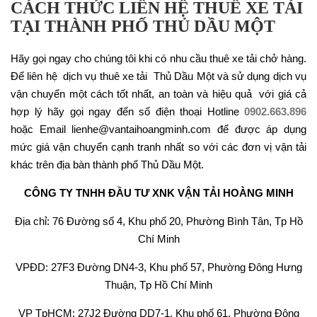
CÁCH THỨC LIÊN HỆ THUÊ XE TẢI
TẠI THÀNH PHỐ THỦ DẦU MỘT
Hãy gọi ngay cho chúng tôi khi có nhu cầu thuê xe tải chở hàng.
Để liên hệ dịch vụ thuê xe tải Thủ Dầu Một và sử dụng dịch vụ
vận chuyển một cách tốt nhất, an toàn và hiệu quả với giá cả
hợp lý hãy gọi ngay đến số điện thoại Hotline
0902.663.896
hoặc Email lienhe@vantaihoangminh.com để được áp dụng
mức giá vận chuyển cạnh tranh nhất so với các đơn vị vận tải
khác trên địa bàn thành phố Thủ Dầu Một.
CÔNG TY TNHH ĐẦU TƯ XNK VẬN TẢI HOÀNG MINH
Địa chỉ: 76 Đường số 4, Khu phố 20, Phường Bình Tân, Tp Hồ
Chí Minh
VPĐD: 27F3 Đường DN4-3, Khu phố 57, Phường Đông Hưng
Thuận, Tp Hồ Chí Minh
VP TpHCM: 27J2 Đường DD7-1, Khu phố 61, Phường Đông