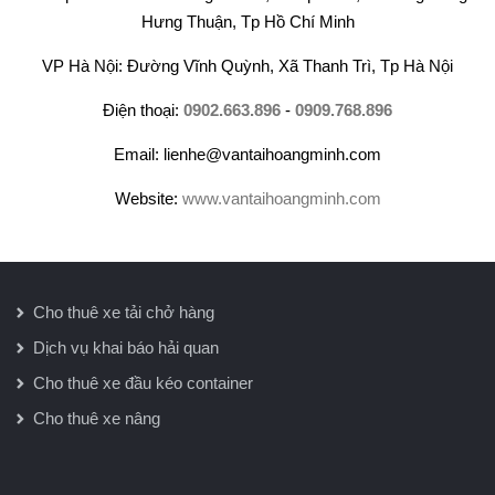
Hưng Thuận, Tp Hồ Chí Minh
VP Hà Nội: Đường Vĩnh Quỳnh, Xã Thanh Trì, Tp Hà Nội
Điện thoại:
0902.663.896
-
0909.768.896
Email: lienhe@vantaihoangminh.com
Website:
www.vantaihoangminh.com
Cho thuê xe tải chở hàng
Dịch vụ khai báo hải quan
Cho thuê xe đầu kéo container
Cho thuê xe nâng