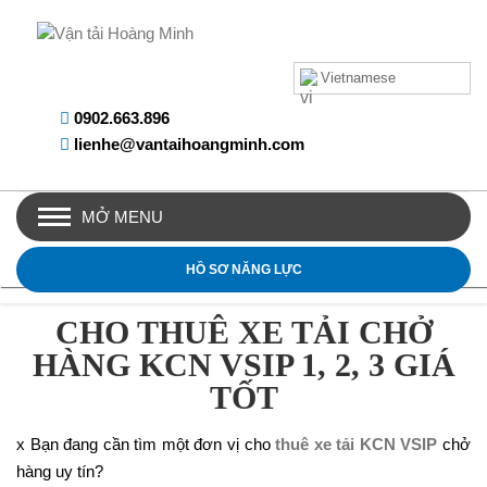
Vietnamese
0902.663.896
lienhe@vantaihoangminh.com
MỞ MENU
HỒ SƠ NĂNG LỰC
CHO THUÊ XE TẢI CHỞ
HÀNG KCN VSIP 1, 2, 3 GIÁ
TỐT
x Bạn đang cần tìm một đơn vị cho
thuê xe tải KCN VSIP
chở
hàng uy tín?