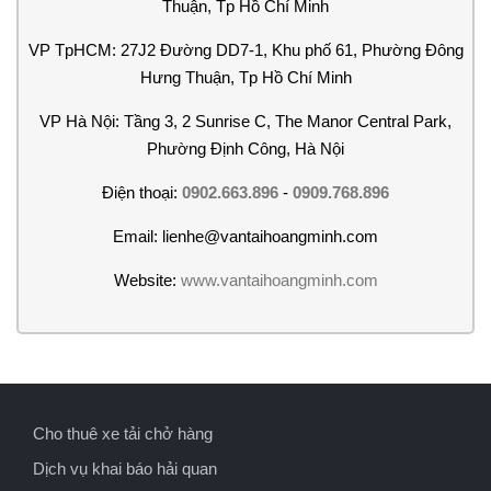
Thuận, Tp Hồ Chí Minh
VP TpHCM: 27J2 Đường DD7-1, Khu phố 61, Phường Đông
Hưng Thuận, Tp Hồ Chí Minh
VP Hà Nội: Tầng 3, 2 Sunrise C, The Manor Central Park,
Phường Định Công, Hà Nội
Điện thoại:
0902.663.896
-
0909.768.896
Email: lienhe@vantaihoangminh.com
Website:
www.vantaihoangminh.com
Cho thuê xe tải chở hàng
Dịch vụ khai báo hải quan