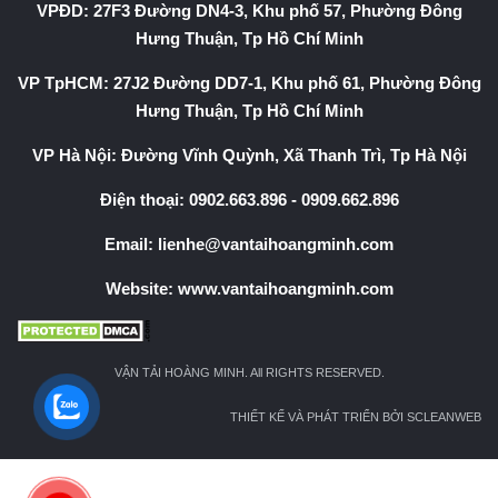
VPĐD: 27F3 Đường DN4-3, Khu phố 57, Phường Đông
Hưng Thuận, Tp Hồ Chí Minh
VP TpHCM: 27J2 Đường DD7-1, Khu phố 61, Phường Đông
Hưng Thuận, Tp Hồ Chí Minh
VP Hà Nội: Đường Vĩnh Quỳnh, Xã Thanh Trì, Tp Hà Nội
Điện thoại:
0902.663.896
-
0909.662.896
Email:
lienhe@vantaihoangminh.com
Website:
www.vantaihoangminh.com
VẬN TẢI HOÀNG MINH. All RIGHTS RESERVED.
THIẾT KẾ VÀ PHÁT TRIỂN BỞI SCLEANWEB