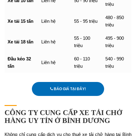
Xe tải 10 tấn
Liên hệ
50 - 90 triệu
triệu
480 - 850
Xe tải 15 tấn
Liên hệ
55 - 95 triệu
triệu
55 - 100
495 - 900
Xe tải 18 tấn
Liên hệ
triệu
triệu
Đầu kéo 32
60 - 110
540 - 990
Liên hệ
tấn
triệu
triệu
BÁO GIÁ TẠI ĐÂY!
CÔNG TY CUNG CẤP XE TẢI CHỞ
HÀNG UY TÍN Ở BÌNH DƯƠNG
Không chỉ cung cấp dịch vụ cho thuê xe tải chở hàng tại Bình