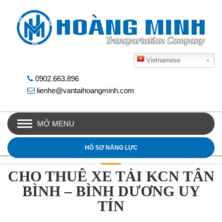
Vietnamese
0902.663.896
lienhe@vantaihoangminh.com
MỞ MENU
HỒ SƠ NĂNG LỰC
CHO THUÊ XE TẢI KCN TÂN
BÌNH – BÌNH DƯƠNG UY
TÍN