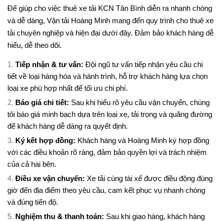
Để giúp cho việc thuê xe tải KCN Tân Bình diễn ra nhanh chóng
và dễ dàng, Vận tải Hoàng Minh mang đến quy trình cho thuê xe
tải chuyên nghiệp và hiện đại dưới đây. Đảm bảo khách hàng dễ
hiểu, dễ theo dõi.
Tiếp nhận & tư vấn:
Đội ngũ tư vấn tiếp nhận yêu cầu chi
tiết về loại hàng hóa và hành trình, hỗ trợ khách hàng lựa chọn
loại xe phù hợp nhất để tối ưu chi phí.
Báo giá chi tiết:
Sau khi hiểu rõ yêu cầu vận chuyển, chúng
tôi báo giá minh bạch dựa trên loại xe, tải trọng và quãng đường
để khách hàng dễ dàng ra quyết định.
Ký kết hợp đồng:
Khách hàng và Hoàng Minh ký hợp đồng
với các điều khoản rõ ràng, đảm bảo quyền lợi và trách nhiệm
của cả hai bên.
Điều xe vận chuyển:
Xe tải cùng tài xế được điều động đúng
giờ đến địa điểm theo yêu cầu, cam kết phục vụ nhanh chóng
và đúng tiến độ.
Nghiệm thu & thanh toán:
Sau khi giao hàng, khách hàng