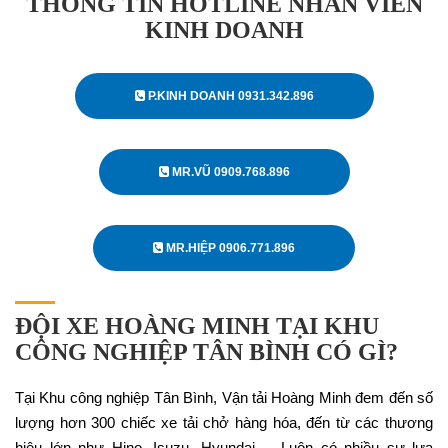
THÔNG TIN HOTLINE NHÂN VIÊN
KINH DOANH
P.KINH DOANH 0931.342.896
MR.VŨ 0909.768.896
MR.HIỆP 0906.771.896
ĐỘI XE HOÀNG MINH TẠI KHU
CÔNG NGHIỆP TÂN BÌNH CÓ GÌ?
Tại Khu công nghiệp Tân Bình, Vận tải Hoàng Minh đem đến số
lượng hơn 300 chiếc xe tải chở hàng hóa, đến từ các thương
hiệu lớn như Hino, Isuzu, Hyundai,… Luôn có nhiều sự lựa