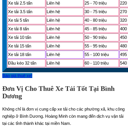
Xe tải 2.5 tấn
Liên hệ
25 - 70 triệu
220 
Xe tải 3.5 tấn
Liên hệ
30 - 75 triệu
270 
Xe tải 5 tấn
Liên hệ
40 - 80 triệu
320 
Xe tải 8 tấn
Liên hệ
45 - 85 triệu
400 
Xe tải 10 tấn
Liên hệ
50 - 90 triệu
450 
Xe tải 15 tấn
Liên hệ
55 - 95 triệu
480 
Xe tải 18 tấn
Liên hệ
55 - 100 triệu
495 
Đầu kéo 32 tấn
Liên hệ
60 - 110 triệu
540 
Báo giá thuê xe!
Đơn Vị Cho Thuê Xe Tải Tốt Tại Bình
Dương
Không chỉ là đơn vị cung cấp xe tải cho các phường xã, khu công
nghiệp ở Bình Dương. Hoàng Minh còn mang đến dịch vụ vận tải
tại các tỉnh thành khác tại miền Nam.