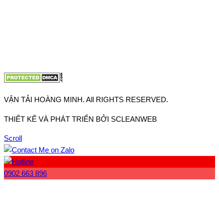
VP Hà Nội: Đường Vĩnh Quỳnh, Xã Thanh Trì, Tp Hà Nội
Điện thoại:
0902.663.896
-
0909.662.896
Email:
lienhe@vantaihoangminh.com
Website:
www.vantaihoangminh.com
VẬN TẢI HOÀNG MINH. All RIGHTS RESERVED.
THIẾT KẾ VÀ PHÁT TRIỂN BỞI SCLEANWEB
Scroll
0902 663 896