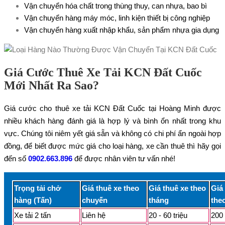
Vận chuyển hóa chất trong thùng thuy, can nhựa, bao bì
Vận chuyển hàng máy móc, linh kiện thiết bị công nghiệp
Vận chuyển hàng xuất nhập khẩu, sản phẩm nhựa gia dụng
Giá Cước Thuê Xe Tải KCN Đất Cuốc
Mới Nhất Ra Sao?
Giá cước cho thuê xe tải KCN Đất Cuốc tại Hoàng Minh được
nhiều khách hàng đánh giá là hợp lý và bình ổn nhất trong khu
vực. Chúng tôi niêm yết giá sẵn và không có chi phí ẩn ngoài hợp
đồng, để biết được mức giá cho loại hàng, xe cần thuê thì hãy gọi
đến số
0902.663.896
để được nhân viên tư vấn nhé!
Trọng tải chở
Giá thuê xe theo
Giá thuê xe theo
Giá
hàng (Tấn)
chuyến
tháng
the
Xe tải 2 tấn
Liên hệ
20 - 60 triệu
200 