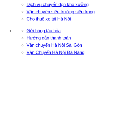
Dịch vụ chuyển dọn kho xưởng
Vận chuyển siêu trường siêu trọng
Cho thuê xe tải Hà Nội
Gửi hàng tàu hỏa
Hướng dẫn thanh toán
Vận chuyển Hà Nội Sài Gòn
Vận Chuyển Hà Nội Đà Nẵng
CÔNG TY TNHH ĐẦU TƯ XNK VẬN TẢI HOÀNG MINH
Địa chỉ: 76 Đường số 4, Khu phố 20, Phường Bình Tân, Tp
Hồ Chí Minh
VPĐD: 27F3 Đường DN4-3, Khu phố 57, Phường Đông Hưng
Thuận, Tp Hồ Chí Minh
VP TpHCM: 27J2 Đường DD7-1, Khu phố 61, Phường Đông
Hưng Thuận, Tp Hồ Chí Minh