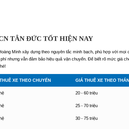
KCN TÂN ĐỨC TỐT HIỆN NAY
 Hoàng Minh xây dựng theo nguyên tắc minh bạch, phù hợp với mọi
hi phí nhưng vẫn đảm bảo hiệu quả vận chuyển. Để biết rõ mức giá ch
hé!
 THUÊ XE THEO CHUYẾN
GIÁ THUÊ XE THEO THÁ
 hệ
20 - 60 triệu
 hệ
25 - 70 triệu
 hệ
30 - 75 triệu