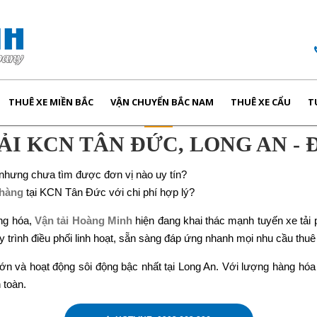
THUÊ XE MIỀN BẮC
VẬN CHUYỂN BẮC NAM
THUÊ XE CẨU
T
ẢI KCN TÂN ĐỨC, LONG AN -
 nhưng chưa tìm được đơn vị nào uy tín?
 hàng
tại KCN Tân Đức với chi phí hợp lý?
àng hóa,
Vận tải Hoàng Minh
hiện đang khai thác mạnh tuyến xe tải
 trình điều phối linh hoạt, sẵn sàng đáp ứng nhanh mọi nhu cầu thuê
 và hoạt động sôi động bậc nhất tại Long An. Với lượng hàng hóa x
 toàn.