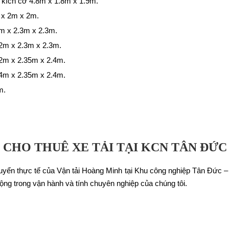
, kích cỡ 4.8m x 1.8m x 1.9m.
m x 2m x 2m.
9m x 2.3m x 2.3m.
.2m x 2.3m x 2.3m.
.2m x 2.35m x 2.4m.
.4m x 2.35m x 2.4m.
m.
 CHO THUÊ XE TẢI TẠI KCN TÂN ĐỨC
yển thực tế của Vận tải Hoàng Minh tại Khu công nghiệp Tân Đức –
ộng trong vận hành và tính chuyên nghiệp của chúng tôi.