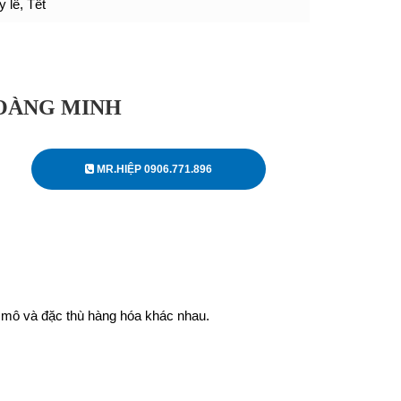
 lễ, Tết
HOÀNG MINH
MR.HIỆP 0906.771.896
 mô và đặc thù hàng hóa khác nhau.