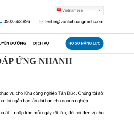
Vietnamese
0902.663.896
lienhe@vantaihoangminh.com
UYẾN ĐƯỜNG
DỊCH VỤ
HỒ SƠ NĂNG LỰC
 ĐÁP ỨNG NHANH
 phục vụ cho Khu công nghiệp Tân Đức. Chúng tôi sở
 xe tải ngắn hạn lẫn dài hạn cho doanh nghiệp.
uất – nhập kho mỗi ngày rất lớn, đòi hỏi đơn vị cho