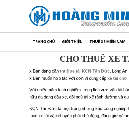
TRANG CHỦ
GIỚI THIỆU
THUÊ XE MIỀN NAM
CHO THUÊ XE T
x Bạn đang cần
thuê xe tải KCN Tân Đức
, Long An
x Bạn muốn hợp tác với đơn vị cung cấp
xe tải chở
Với nhiều năm kinh nghiệm trong lĩnh vực vận tải h
hữu đa dạng đầu xe, đội ngũ tài xế rành đường và quy
KCN Tân Đức là một trong những khu công nghiệp lớn
thuê xe tải vận chuyển phải chủ động, đúng giờ và an