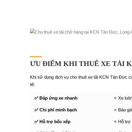
ƯU ĐIỂM KHI THUÊ XE TẢI 
Khi sử dụng dịch vụ cho thuê xe tải KCN Tân Đức c
tế:
✅ Đáp ứng xe nhanh
⭐ Xe luô
✅ Chi phí minh bạch
⭐ Báo giá
✅ Hỗ trợ bốc xếp
⭐ Hỗ trợ 