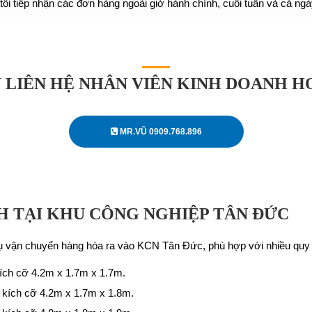
ôi tiếp nhận các đơn hàng ngoài giờ hành chính, cuối tuần và cả ngày
 LIÊN HỆ NHÂN VIÊN KINH DOANH 
MR.VŨ 0909.768.896
H TẠI KHU CÔNG NGHIỆP TÂN ĐỨC
ụ vận chuyển hàng hóa ra vào KCN Tân Đức, phù hợp với nhiều quy
 kích cỡ 4.2m x 1.7m x 1.7m.
, kích cỡ 4.2m x 1.7m x 1.8m.