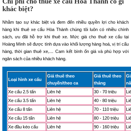
Chi phí cho thuê xe cẩu Hoà Thành có gì
khác biệt?
Nhằm tạo sự khác biệt và đem đến nhiều quyền lợi cho khách
hàng khi thuê xe cẩu Hòa Thành chúng tôi luôn có nhiều chính
sách, ưu đãi hỗ trợ khi thuê xe. Mức giá cho thuê xe cẩu tại
Hoàng Minh sẽ được tính dựa vào khối lượng hàng hoá, vị trí cẩu
hàng, thời gian thuê xe,… Cam kết bình ổn giá và phù hợp với
ngân sách của nhiều khách hàng.
Giá thuê theo
Giá thuê theo
Gi
Loại hình xe cẩu
chuyến/theo ca
tháng
n
Xe cẩu 2.5 tấn
Liên hệ
30 - 70 triệu
Li
Xe cẩu 3.5 tấn
Liên hệ
40 - 80 triệu
Li
Xe cẩu 8 tấn
Liên hệ
70 - 110 triệu
Li
Xe cẩu 15 tấn
Liên hệ
80 - 120 triệu
Li
Xe đầu kéo cẩu
Liên hệ
90 - 160 triệu
Li