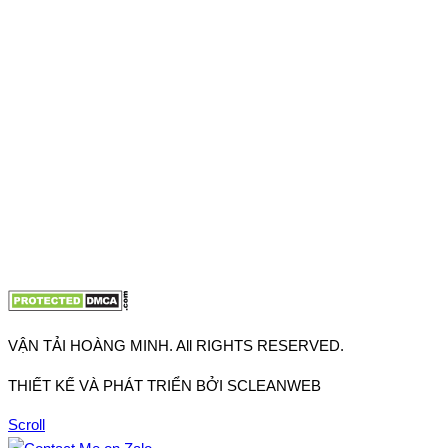
VPĐD: 27F3 Đường DN4-3, Khu phố 57, Phường Đông Hưng
Thuận, Tp Hồ Chí Minh
VP TpHCM: 27J2 Đường DD7-1, Khu phố 61, Phường Đông
Hưng Thuận, Tp Hồ Chí Minh
VP Hà Nội: Đường Vĩnh Quỳnh, Xã Thanh Trì, Tp Hà Nội
Điện thoại:
0902.663.896
-
0909.662.896
Email:
lienhe@vantaihoangminh.com
Website:
www.vantaihoangminh.com
VẬN TẢI HOÀNG MINH. All RIGHTS RESERVED.
THIẾT KẾ VÀ PHÁT TRIỂN BỞI SCLEANWEB
Scroll