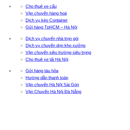
Cho thuê xe cẩu
Vận chuyển hàng hoá
Dịch vụ kéo Container
Gửi hàng TpHCM – Hà Nội
Dịch vụ chuyển nhà trọn gói
Dịch vụ chuyển dọn kho xưởng
Vận chuyển siêu trường siêu trọng
Cho thuê xe tải Hà Nội
Gửi hàng tàu hỏa
Hướng dẫn thanh toán
Vận chuyển Hà Nội Sài Gòn
Vận Chuyển Hà Nội Đà Nẵng
CÔNG TY TNHH ĐẦU TƯ XNK VẬN TẢI HOÀNG MINH
Địa chỉ: 76 Đường số 4, Khu phố 20, Phường Bình Tân, Tp
Hồ Chí Minh